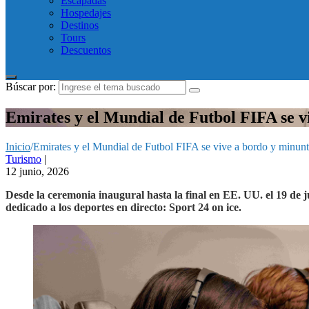
Escapadas
Hospedajes
Destinos
Tours
Descuentos
Búscar por:
Emirates y el Mundial de Futbol FIFA se vi
Inicio
/
Emirates y el Mundial de Futbol FIFA se vive a bordo y minunt
Turismo
|
12 junio, 2026
Desde la ceremonia inaugural hasta la final en EE. UU. el 19 de 
dedicado a los deportes en directo: Sport 24 on ice.