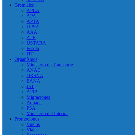
Gremiales
APLA
APA
APTA
UPSA
AAA
ATE
USTARA
Fespla
ITF
Organísmos
Ministerio de Transporte
ANAC
ORSNA
EANA
JST
AFIP
Migraciones
Aduana
PSA
Ministerio del Interior
Promociones
Vuelos
Viajes