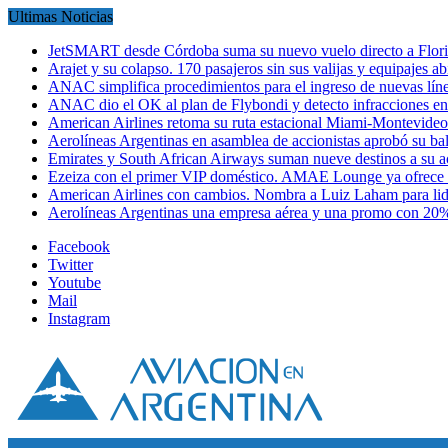
Ultimas Noticias
JetSMART desde Córdoba suma su nuevo vuelo directo a Flori
Arajet y su colapso. 170 pasajeros sin sus valijas y equipajes a
ANAC simplifica procedimientos para el ingreso de nuevas líne
ANAC dio el OK al plan de Flybondi y detecto infracciones 
American Airlines retoma su ruta estacional Miami-Montevideo 
Aerolíneas Argentinas en asamblea de accionistas aprobó su 
Emirates y South African Airways suman nueve destinos a su
Ezeiza con el primer VIP doméstico. AMAE Lounge ya ofrece
American Airlines con cambios. Nombra a Luiz Laham para lid
Aerolíneas Argentinas una empresa aérea y una promo con 2
Facebook
Twitter
Youtube
Mail
Instagram