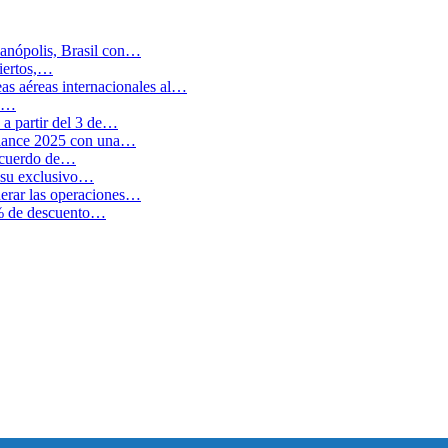
anópolis, Brasil con…
biertos,…
as aéreas internacionales al…
en…
a partir del 3 de…
balance 2025 con una…
 acuerdo de…
 su exclusivo…
erar las operaciones…
0% de descuento…