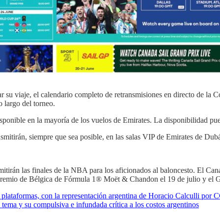
car su viaje, el calendario completo de retransmisiones en directo de l
lo largo del torneo.
isponible en la mayoría de los vuelos de Emirates. La disponibilidad pued
itirán, siempre que sea posible, en las salas VIP de Emirates de Dubá
mitirán las finales de la NBA para los aficionados al baloncesto. El Can
n Premio de Bélgica de Fórmula 1® Moët & Chandon el 19 de julio y el
 en plataformas, con la representación argentina de Horacio Calculli po
l tema y su compulsiva e infundada crítica a los costos argentinos