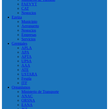
FAEVYT
CAT
Negocios
Ezeiza
Municipio
Aeropuerto
Negocios
Empresas
Servicios
Gremiales
APLA
APA
APTA
UPSA
AAA
ATE
USTARA
Fespla
ITF
Organísmos
Ministerio de Transporte
ANAC
ORSNA
EANA