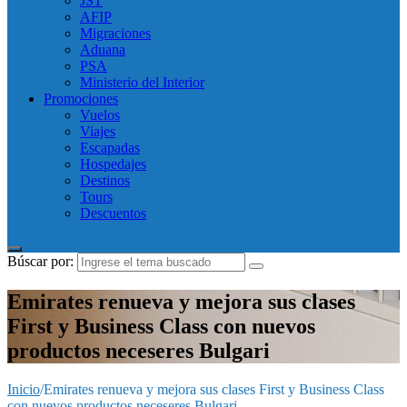
JST
AFIP
Migraciones
Aduana
PSA
Ministerio del Interior
Promociones
Vuelos
Viajes
Escapadas
Hospedajes
Destinos
Tours
Descuentos
Búscar por:
Emirates renueva y mejora sus clases
First y Business Class con nuevos
productos neceseres Bulgari
Inicio
/
Emirates renueva y mejora sus clases First y Business Class
con nuevos productos neceseres Bulgari