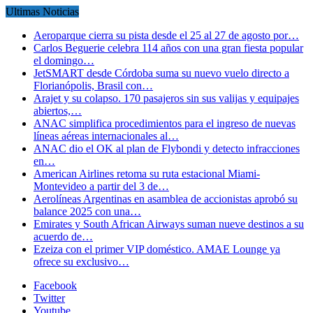
Ultimas Noticias
Aeroparque cierra su pista desde el 25 al 27 de agosto por…
Carlos Beguerie celebra 114 años con una gran fiesta popular
el domingo…
JetSMART desde Córdoba suma su nuevo vuelo directo a
Florianópolis, Brasil con…
Arajet y su colapso. 170 pasajeros sin sus valijas y equipajes
abiertos,…
ANAC simplifica procedimientos para el ingreso de nuevas
líneas aéreas internacionales al…
ANAC dio el OK al plan de Flybondi y detecto infracciones
en…
American Airlines retoma su ruta estacional Miami-
Montevideo a partir del 3 de…
Aerolíneas Argentinas en asamblea de accionistas aprobó su
balance 2025 con una…
Emirates y South African Airways suman nueve destinos a su
acuerdo de…
Ezeiza con el primer VIP doméstico. AMAE Lounge ya
ofrece su exclusivo…
Facebook
Twitter
Youtube