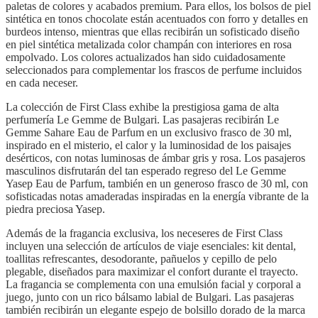
paletas de colores y acabados premium. Para ellos, los bolsos de piel
sintética en tonos chocolate están acentuados con forro y detalles en
burdeos intenso, mientras que ellas recibirán un sofisticado diseño
en piel sintética metalizada color champán con interiores en rosa
empolvado. Los colores actualizados han sido cuidadosamente
seleccionados para complementar los frascos de perfume incluidos
en cada neceser.
La colección de First Class exhibe la prestigiosa gama de alta
perfumería Le Gemme de Bulgari. Las pasajeras recibirán Le
Gemme Sahare Eau de Parfum en un exclusivo frasco de 30 ml,
inspirado en el misterio, el calor y la luminosidad de los paisajes
desérticos, con notas luminosas de ámbar gris y rosa. Los pasajeros
masculinos disfrutarán del tan esperado regreso del Le Gemme
Yasep Eau de Parfum, también en un generoso frasco de 30 ml, con
sofisticadas notas amaderadas inspiradas en la energía vibrante de la
piedra preciosa Yasep.
Además de la fragancia exclusiva, los neceseres de First Class
incluyen una selección de artículos de viaje esenciales: kit dental,
toallitas refrescantes, desodorante, pañuelos y cepillo de pelo
plegable, diseñados para maximizar el confort durante el trayecto.
La fragancia se complementa con una emulsión facial y corporal a
juego, junto con un rico bálsamo labial de Bulgari. Las pasajeras
también recibirán un elegante espejo de bolsillo dorado de la marca