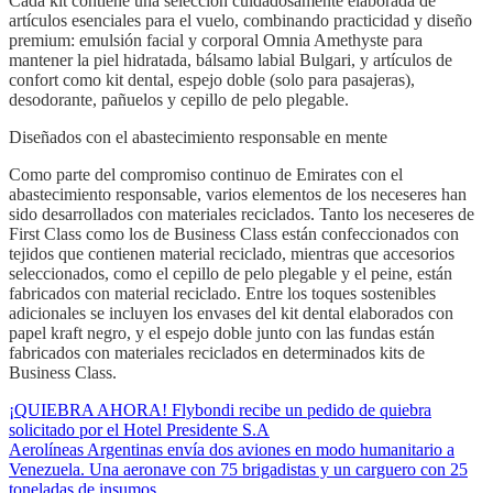
Cada kit contiene una selección cuidadosamente elaborada de
artículos esenciales para el vuelo, combinando practicidad y diseño
premium: emulsión facial y corporal Omnia Amethyste para
mantener la piel hidratada, bálsamo labial Bulgari, y artículos de
confort como kit dental, espejo doble (solo para pasajeras),
desodorante, pañuelos y cepillo de pelo plegable.
Diseñados con el abastecimiento responsable en mente
Como parte del compromiso continuo de Emirates con el
abastecimiento responsable, varios elementos de los neceseres han
sido desarrollados con materiales reciclados. Tanto los neceseres de
First Class como los de Business Class están confeccionados con
tejidos que contienen material reciclado, mientras que accesorios
seleccionados, como el cepillo de pelo plegable y el peine, están
fabricados con material reciclado. Entre los toques sostenibles
adicionales se incluyen los envases del kit dental elaborados con
papel kraft negro, y el espejo doble junto con las fundas están
fabricados con materiales reciclados en determinados kits de
Business Class.
¡QUIEBRA AHORA! Flybondi recibe un pedido de quiebra
solicitado por el Hotel Presidente S.A
Aerolíneas Argentinas envía dos aviones en modo humanitario a
Venezuela. Una aeronave con 75 brigadistas y un carguero con 25
toneladas de insumos