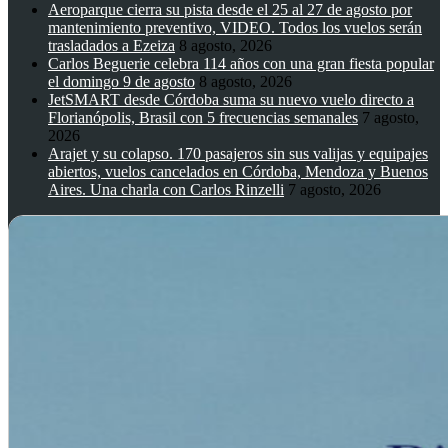
Aeroparque cierra su pista desde el 25 al 27 de agosto por
mantenimiento preventivo, VIDEO. Todos los vuelos serán
trasladados a Ezeiza
8 agosto, 2026
Carlos Beguerie celebra 114 años con una gran fiesta popular
el domingo 9 de agosto
8 agosto, 2026
JetSMART desde Córdoba suma su nuevo vuelo directo a
Florianópolis, Brasil con 5 frecuencias semanales
7 agosto,
2026
Arajet y su colapso. 170 pasajeros sin sus valijas y equipajes
abiertos, vuelos cancelados en Córdoba, Mendoza y Buenos
Aires. Una charla con Carlos Rinzelli
7 agosto, 2026