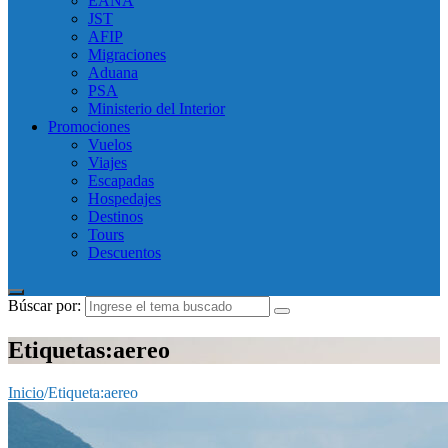
EANA
JST
AFIP
Migraciones
Aduana
PSA
Ministerio del Interior
Promociones
Vuelos
Viajes
Escapadas
Hospedajes
Destinos
Tours
Descuentos
Búscar por:
Etiquetas:aereo
Inicio
/
Etiqueta:
aereo