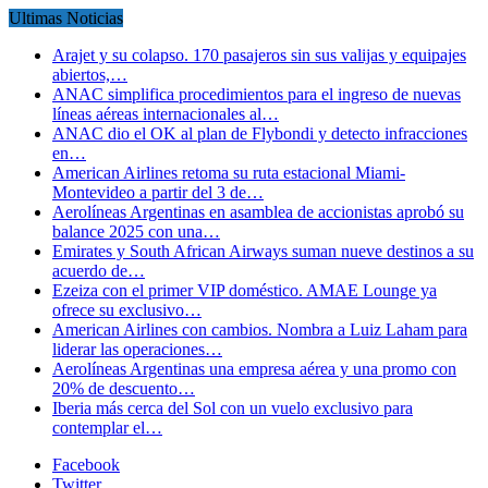
Ultimas Noticias
Arajet y su colapso. 170 pasajeros sin sus valijas y equipajes
abiertos,…
ANAC simplifica procedimientos para el ingreso de nuevas
líneas aéreas internacionales al…
ANAC dio el OK al plan de Flybondi y detecto infracciones
en…
American Airlines retoma su ruta estacional Miami-
Montevideo a partir del 3 de…
Aerolíneas Argentinas en asamblea de accionistas aprobó su
balance 2025 con una…
Emirates y South African Airways suman nueve destinos a su
acuerdo de…
Ezeiza con el primer VIP doméstico. AMAE Lounge ya
ofrece su exclusivo…
American Airlines con cambios. Nombra a Luiz Laham para
liderar las operaciones…
Aerolíneas Argentinas una empresa aérea y una promo con
20% de descuento…
Iberia más cerca del Sol con un vuelo exclusivo para
contemplar el…
Facebook
Twitter