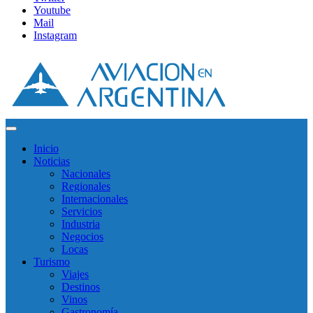
Youtube
Mail
Instagram
Inicio
Noticias
Nacionales
Regionales
Internacionales
Servicios
Industria
Negocios
Locas
Turismo
Viajes
Destinos
Vinos
Gastronomía