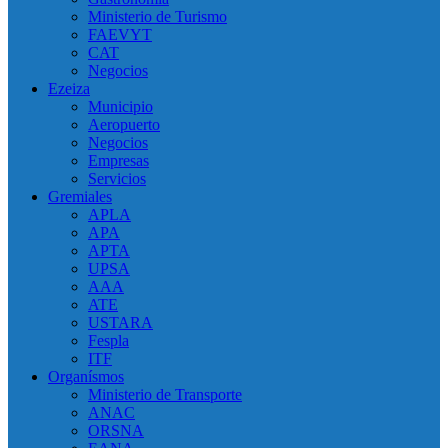
Ministerio de Turismo
FAEVYT
CAT
Negocios
Ezeiza
Municipio
Aeropuerto
Negocios
Empresas
Servicios
Gremiales
APLA
APA
APTA
UPSA
AAA
ATE
USTARA
Fespla
ITF
Organísmos
Ministerio de Transporte
ANAC
ORSNA