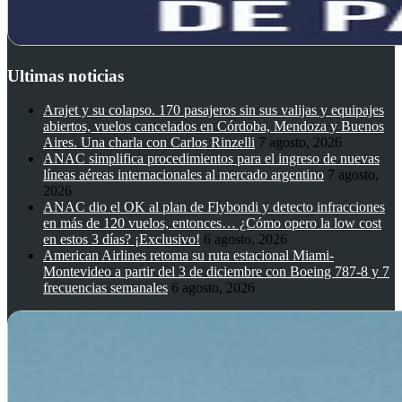
Ultimas noticias
Arajet y su colapso. 170 pasajeros sin sus valijas y equipajes
abiertos, vuelos cancelados en Córdoba, Mendoza y Buenos
Aires. Una charla con Carlos Rinzelli
7 agosto, 2026
ANAC simplifica procedimientos para el ingreso de nuevas
líneas aéreas internacionales al mercado argentino
7 agosto,
2026
ANAC dio el OK al plan de Flybondi y detecto infracciones
en más de 120 vuelos, entonces… ¿Cómo opero la low cost
en estos 3 días? ¡Exclusivo!
6 agosto, 2026
American Airlines retoma su ruta estacional Miami-
Montevideo a partir del 3 de diciembre con Boeing 787-8 y 7
frecuencias semanales
6 agosto, 2026