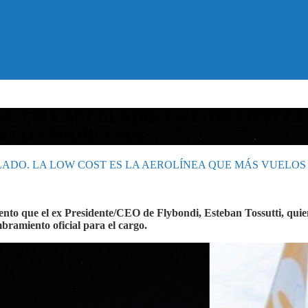
SSUTTI CANCELADO. LA LOW COST ES
N LOS PROBLEMAS
LADO. LA LOW COST ES LA AEROLÍNEA QUE MÁS VUELO
iento que el ex Presidente/CEO de Flybondi, Esteban Tossutti, qui
bramiento oficial para el cargo.