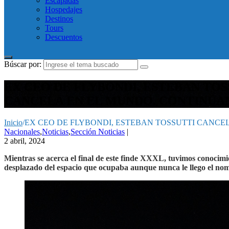
Escapadas
Hospedajes
Destinos
Tours
Descuentos
Búscar por:
EX CEO DE FLYBONDI, ESTEBAN TO
CANCELA EN EL MUNDO. CONTINÚA
Inicio
/
EX CEO DE FLYBONDI, ESTEBAN TOSSUTTI CANCE
Nacionales
,
Noticias
,
Sección Noticias
|
2 abril, 2024
Mientras se acerca el final de este finde XXXL, tuvimos conocim
desplazado del espacio que ocupaba aunque nunca le llego el nom