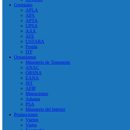
Gremiales
APLA
APA
APTA
UPSA
AAA
ATE
USTARA
Fespla
ITF
Organísmos
Ministerio de Transporte
ANAC
ORSNA
EANA
JST
AFIP
Migraciones
Aduana
PSA
Ministerio del Interior
Promociones
Vuelos
Viajes