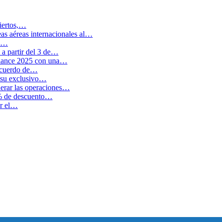
biertos,…
as aéreas internacionales al…
en…
a partir del 3 de…
balance 2025 con una…
 acuerdo de…
 su exclusivo…
erar las operaciones…
0% de descuento…
ar el…