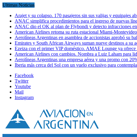
Ultimas Noticias
Arajet y su colapso. 170 pasajeros sin sus valijas y equipajes a
ANAC simplifica procedimientos para el ingreso de nuevas líne
ANAC dio el OK al plan de Flybondi y detecto infracciones 
American Airlines retoma su ruta estacional Miami-Montevideo 
Aerolíneas Argentinas en asamblea de accionistas aprobó su 
Emirates y South African Airways suman nueve destinos a su
Ezeiza con el primer VIP doméstico. AMAE Lounge ya ofrece
American Airlines con cambios. Nombra a Luiz Laham para lid
Aerolíneas Argentinas una empresa aérea y una promo con 2
Iberia más cerca del Sol con un vuelo exclusivo para contempl
Facebook
Twitter
Youtube
Mail
Instagram