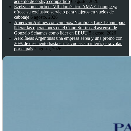
acuerdo de código compartido
6 agosto, 2026
Ezeiza con el primer VIP doméstico. AMAE Lounge ya
ofrece su exclusivo servicio para viajeros en vuelos de
cabotaje
6 agosto, 2026
American Airlines con cambios. Nombra a Luiz Laham para
liderar las operaciones en el Cono Sur tras el ascenso de
Gonzalo Schames como líder en EEUU
5 agosto, 2026
Aerolíneas Argentinas una empresa aérea y una promo con
20% de descuento hasta en 12 cuotas sin interés para volar
por el país
5 agosto, 2026