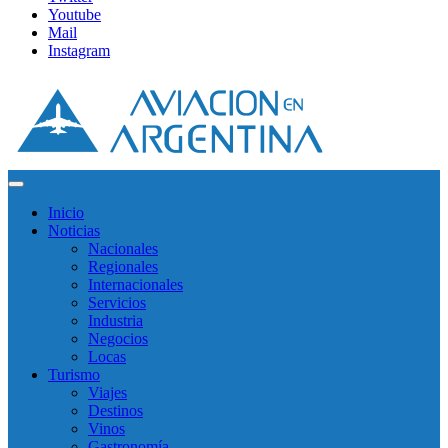
Youtube
Mail
Instagram
Inicio
Noticias
Nacionales
Regionales
Internacionales
Servicios
Industria
Negocios
Locas
Turismo
Viajes
Destinos
Vinos
Gastronomía