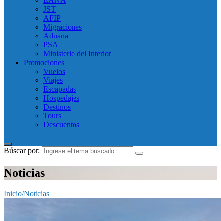
EANA
JST
AFIP
Migraciones
Aduana
PSA
Ministerio del Interior
Promociones
Vuelos
Viajes
Escapadas
Hospedajes
Destinos
Tours
Descuentos
Búscar por:
Noticias
Inicio
/
Noticias