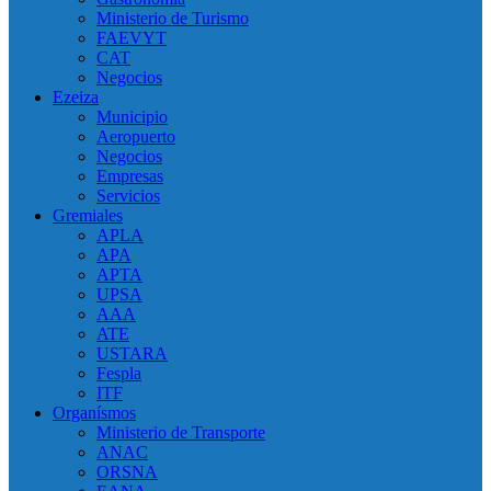
Ministerio de Turismo
FAEVYT
CAT
Negocios
Ezeiza
Municipio
Aeropuerto
Negocios
Empresas
Servicios
Gremiales
APLA
APA
APTA
UPSA
AAA
ATE
USTARA
Fespla
ITF
Organísmos
Ministerio de Transporte
ANAC
ORSNA