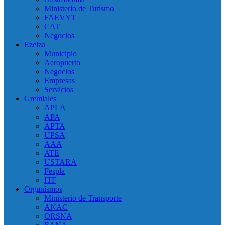
Ministerio de Turismo
FAEVYT
CAT
Negocios
Ezeiza
Municipio
Aeropuerto
Negocios
Empresas
Servicios
Gremiales
APLA
APA
APTA
UPSA
AAA
ATE
USTARA
Fespla
ITF
Organísmos
Ministerio de Transporte
ANAC
ORSNA