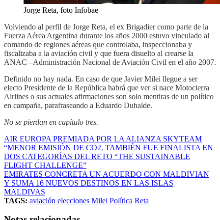
Jorge Reta, foto Infobae
Volviendo al perfil de Jorge Reta, el ex Brigadier como parte de la
Fuerza Aérea Argentina durante los años 2000 estuvo vinculado al
comando de regiones aéreas que controlaba, inspeccionaba y
fiscalizaba a la aviación civil y que fuera disuelto al crearse la
ANAC –Administración Nacional de Aviación Civil en el año 2007.
Definido no hay nada. En caso de que Javier Milei llegue a ser
electo Presidente de la República habrá que ver si nace Motocierra
Airlines o sus actuales afirmaciones son solo mentiras de un político
en campaña, parafraseando a Eduardo Duhalde.
No se pierdan en capítulo tres.
AIR EUROPA PREMIADA POR LA ALIANZA SKYTEAM
“MENOR EMISIÓN DE CO2. TAMBIÉN FUE FINALISTA EN
DOS CATEGORÍAS DEL RETO “THE SUSTAINABLE
FLIGHT CHALLENGE”
EMIRATES CONCRETA UN ACUERDO CON MALDIVIAN
Y SUMA 16 NUEVOS DESTINOS EN LAS ISLAS
MALDIVAS
TAGS:
aviación
elecciones
Milei
Política
Reta
Notas relacionadas