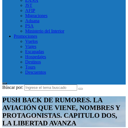
EANA
JST
AFIP
Migraciones
Aduana
PSA
Ministerio del Interior
Promociones
Vuelos
Viajes
Escapadas
Hospedajes
Destinos
Tours
Descuentos
Búscar por:
PUSH BACK DE RUMORES. LA
AVIACIÓN QUE VIENE, NOMBRES Y
PROTAGONISTAS. CAPITULO DOS,
LA LIBERTAD AVANZA