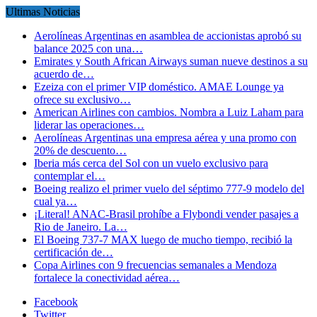
Ultimas Noticias
Aerolíneas Argentinas en asamblea de accionistas aprobó su
balance 2025 con una…
Emirates y South African Airways suman nueve destinos a su
acuerdo de…
Ezeiza con el primer VIP doméstico. AMAE Lounge ya
ofrece su exclusivo…
American Airlines con cambios. Nombra a Luiz Laham para
liderar las operaciones…
Aerolíneas Argentinas una empresa aérea y una promo con
20% de descuento…
Iberia más cerca del Sol con un vuelo exclusivo para
contemplar el…
Boeing realizo el primer vuelo del séptimo 777-9 modelo del
cual ya…
¡Literal! ANAC-Brasil prohíbe a Flybondi vender pasajes a
Rio de Janeiro. La…
El Boeing 737-7 MAX luego de mucho tiempo, recibió la
certificación de…
Copa Airlines con 9 frecuencias semanales a Mendoza
fortalece la conectividad aérea…
Facebook
Twitter