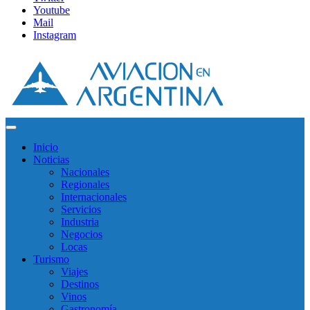
Youtube
Mail
Instagram
Inicio
Noticias
Nacionales
Regionales
Internacionales
Servicios
Industria
Negocios
Locas
Turismo
Viajes
Destinos
Vinos
Gastronomía