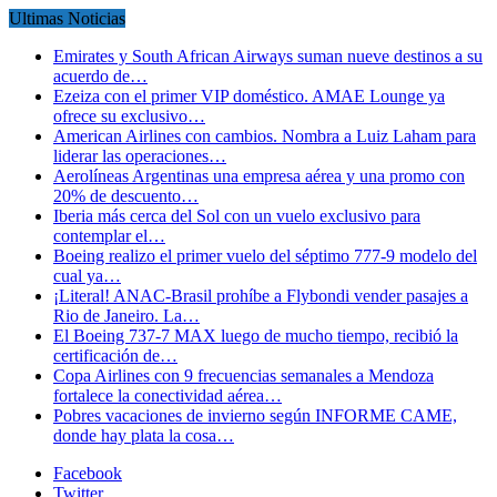
Ultimas Noticias
Emirates y South African Airways suman nueve destinos a su
acuerdo de…
Ezeiza con el primer VIP doméstico. AMAE Lounge ya
ofrece su exclusivo…
American Airlines con cambios. Nombra a Luiz Laham para
liderar las operaciones…
Aerolíneas Argentinas una empresa aérea y una promo con
20% de descuento…
Iberia más cerca del Sol con un vuelo exclusivo para
contemplar el…
Boeing realizo el primer vuelo del séptimo 777-9 modelo del
cual ya…
¡Literal! ANAC-Brasil prohíbe a Flybondi vender pasajes a
Rio de Janeiro. La…
El Boeing 737-7 MAX luego de mucho tiempo, recibió la
certificación de…
Copa Airlines con 9 frecuencias semanales a Mendoza
fortalece la conectividad aérea…
Pobres vacaciones de invierno según INFORME CAME,
donde hay plata la cosa…
Facebook
Twitter