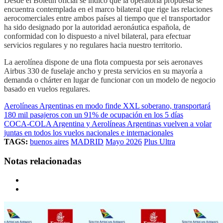
Desde el Boletín oficial se indicó que la operatoria propuesta se
encuentra contemplada en el marco bilateral que rige las relaciones
aerocomerciales entre ambos países al tiempo que el transportador
ha sido designado por la autoridad aeronáutica española, de
conformidad con lo dispuesto a nivel bilateral, para efectuar
servicios regulares y no regulares hacia nuestro territorio.
La aerolínea dispone de una flota compuesta por seis aeronaves
Airbus 330 de fuselaje ancho y presta servicios en su mayoría a
demanda o chárter en lugar de funcionar con un modelo de negocio
basado en vuelos regulares.
Aerolíneas Argentinas en modo finde XXL soberano, transportará
180 mil pasajeros con un 91% de ocupación en los 5 días
COCA-COLA Argentina y Aerolíneas Argentinas vuelven a volar
juntas en todos los vuelos nacionales e internacionales
TAGS:
buenos aires
MADRID
Mayo 2026
Plus Ultra
Notas relacionadas