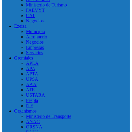
Ministerio de Turismo
FAEVYT
CAT
Negocios
Ezeiza
Municipio
Aeropuerto
Negocios
Empresas
Servicios
Gremiales
APLA
APA
APTA
UPSA
AAA
ATE
USTARA
Fespla
ITF
Organísmos
Ministerio de Transporte
ANAC
ORSNA