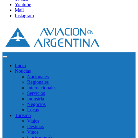
Youtube
Mail
Instagram
Inicio
Noticias
Nacionales
Regionales
Internacionales
Servicios
Industria
Negocios
Locas
Turismo
Viajes
Destinos
Vinos
Gastronomía