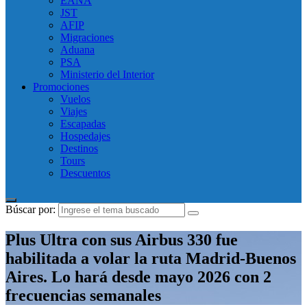
EANA
JST
AFIP
Migraciones
Aduana
PSA
Ministerio del Interior
Promociones
Vuelos
Viajes
Escapadas
Hospedajes
Destinos
Tours
Descuentos
Búscar por:
Plus Ultra con sus Airbus 330 fue
habilitada a volar la ruta Madrid-Buenos
Aires. Lo hará desde mayo 2026 con 2
frecuencias semanales