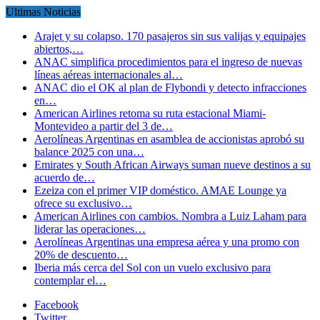
Ultimas Noticias
Arajet y su colapso. 170 pasajeros sin sus valijas y equipajes
abiertos,…
ANAC simplifica procedimientos para el ingreso de nuevas
líneas aéreas internacionales al…
ANAC dio el OK al plan de Flybondi y detecto infracciones
en…
American Airlines retoma su ruta estacional Miami-
Montevideo a partir del 3 de…
Aerolíneas Argentinas en asamblea de accionistas aprobó su
balance 2025 con una…
Emirates y South African Airways suman nueve destinos a su
acuerdo de…
Ezeiza con el primer VIP doméstico. AMAE Lounge ya
ofrece su exclusivo…
American Airlines con cambios. Nombra a Luiz Laham para
liderar las operaciones…
Aerolíneas Argentinas una empresa aérea y una promo con
20% de descuento…
Iberia más cerca del Sol con un vuelo exclusivo para
contemplar el…
Facebook
Twitter