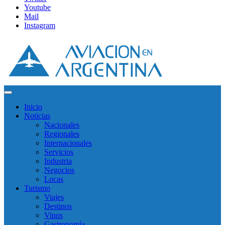
Youtube
Mail
Instagram
Inicio
Noticias
Nacionales
Regionales
Internacionales
Servicios
Industria
Negocios
Locas
Turismo
Viajes
Destinos
Vinos
Gastronomía