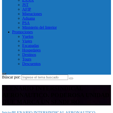
EANA
JST
AFIP
Migraciones
Aduana
PSA
Ministerio del Interior
Promociones
Vuelos
Viajes
Escapadas
Hospedajes
Destinos
Tours
Descuentos
Búscar por:
PLENARIO INTERSINDICAL
AERONAUTICO. PODEROSA UNIDAD
QUE MARCA UN SENDERO
Inicio
/
PLENARIO INTERSINDICAL AERONAUTICO.