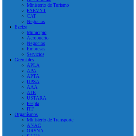
Ministerio de Turismo
FAEVYT
CAT
Negocios
Ezeiza
Municipio
Aeropuerto
Negocios
Empresas
Servicios
Gremiales
APLA
APA
APTA
UPSA
AAA
ATE
USTARA
Fespla
ITF
Organísmos
Ministerio de Transporte
ANAC
ORSNA