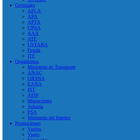
Gremiales
APLA
APA
APTA
UPSA
AAA
ATE
USTARA
Fespla
ITF
Organísmos
Ministerio de Transporte
ANAC
ORSNA
EANA
JST
AFIP
Migraciones
Aduana
PSA
Ministerio del Interior
Promociones
Vuelos
Viajes