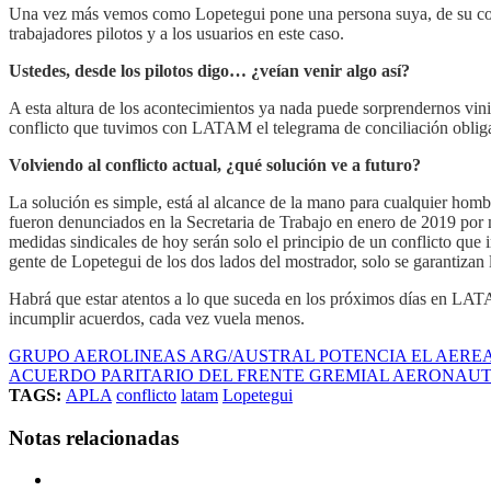
Una vez más vemos como Lopetegui pone una persona suya, de su conf
trabajadores pilotos y a los usuarios en este caso.
Ustedes, desde los pilotos digo… ¿veían venir algo así?
A esta altura de los acontecimientos ya nada puede sorprendernos vi
conflicto que tuvimos con LATAM el telegrama de conciliación obliga
Volviendo al conflicto actual, ¿qué solución ve a futuro?
La solución es simple, está al alcance de la mano para cualquier homb
fueron denunciados en la Secretaria de Trabajo en enero de 2019 por m
medidas sindicales de hoy serán solo el principio de un conflicto que 
gente de Lopetegui de los dos lados del mostrador, solo se garantizan 
Habrá que estar atentos a lo que suceda en los próximos días en LAT
incumplir acuerdos, cada vez vuela menos.
GRUPO AEROLINEAS ARG/AUSTRAL POTENCIA EL AERE
ACUERDO PARITARIO DEL FRENTE GREMIAL AERONAUT
TAGS:
APLA
conflicto
latam
Lopetegui
Notas relacionadas