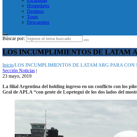
Escapadas
Hospedajes
Destinos
Tours
Descuentos
Búscar por:
LOS INCUMPLIMIENTOS DE LATAM A
Inicio
/
LOS INCUMPLIMIENTOS DE LATAM ARG PARA CON 
Sección Noticias
|
23 mayo, 2019
La filial Argentina del holding ingreso en un conflicto con los 
Gral de APLA “con gente de Lopetegui de los dos lados del mostr