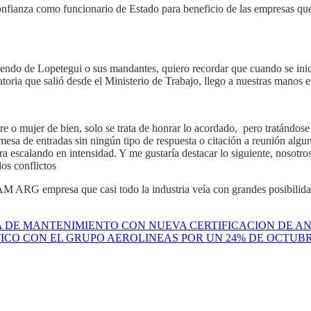
ianza como funcionario de Estado para beneficio de las empresas que
niendo de Lopetegui o sus mandantes, quiero recordar que cuando se in
toria que salió desde el Ministerio de Trabajo, llego a nuestras man
re o mujer de bien, solo se trata de honrar lo acordado, pero tratándo
esa de entradas sin ningún tipo de respuesta o citación a reunión algun
ira escalando en intensidad. Y me gustaría destacar lo siguiente, nosot
los conflictos
AM ARG empresa que casi todo la industria veía con grandes posibilida
A DE MANTENIMIENTO CON NUEVA CERTIFICACION DE A
ICO CON EL GRUPO AEROLINEAS POR UN 24% DE OCTUB