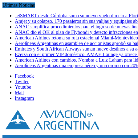
Ultimas Noticias
JetSMART desde Córdoba suma su nuevo vuelo directo a Flori
Arajet y su colapso. 170 pasajeros sin sus valijas y equipajes a
ANAC simplifica procedimientos para el ingreso de nuevas líne
ANAC dio el OK al plan de Flybondi y detecto infracciones 
American Airlines retoma su ruta estacional Miami-Montevideo 
Aerolíneas Argentinas en asamblea de accionistas aprobó su 
Emirates y South African Airways suman nueve destinos a su
Ezeiza con el primer VIP doméstico. AMAE Lounge ya ofrece
American Airlines con cambios. Nombra a Luiz Laham para lid
Aerolíneas Argentinas una empresa aérea y una promo con 2
Facebook
Twitter
Youtube
Mail
Instagram