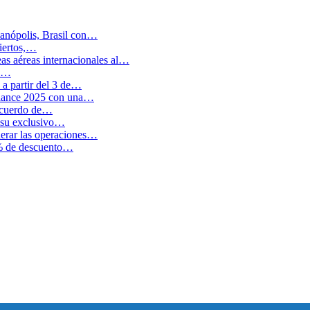
anópolis, Brasil con…
biertos,…
as aéreas internacionales al…
en…
a partir del 3 de…
balance 2025 con una…
 acuerdo de…
 su exclusivo…
erar las operaciones…
0% de descuento…