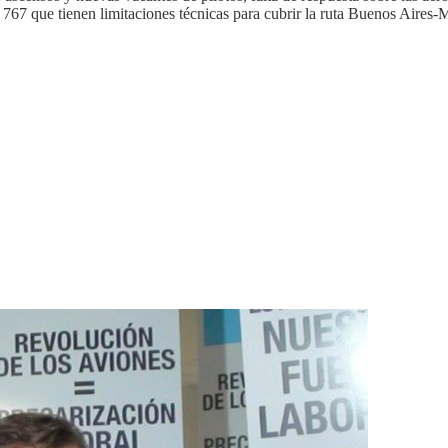
 que tienen limitaciones técnicas para cubrir la ruta Buenos Aires-M