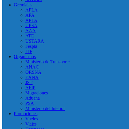
Gremiales
APLA
APA
APTA
UPSA
AAA
ATE
USTARA
Fespla
ITF
Organísmos
Ministerio de Transporte
ANAC
ORSNA
EANA
JST
AFIP
Migraciones
Aduana
PSA
Ministerio del Interior
Promociones
Vuelos
Viajes