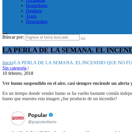
Escapadas
Hospedajes
Destinos
Tours
Descuentos
Búscar por:
LA PERLA DE LA SEMANA. EL INCEN
Inicio
/
LA PERLA DE LA SEMANA. EL INCENDIO QUE NO F
Sin categoría
|
10 febrero, 2018
Ver humo suspendido en el aire, casi siempre enciende un alerta
En un tiempo donde vender humo se ha vuelto bastante común independi
humo que muestra esta imagen ¿fue producto de un incendio?