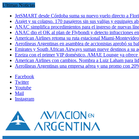
Ultimas Noticias
JetSMART desde Córdoba suma su nuevo vuelo directo a Flori
Arajet y su colapso. 170 pasajeros sin sus valijas y equipajes a
ANAC simplifica procedimientos para el ingreso de nuevas líne
ANAC dio el OK al plan de Flybondi y detecto infracciones 
American Airlines retoma su ruta estacional Miami-Montevideo 
Aerolíneas Argentinas en asamblea de accionistas aprobó su 
Emirates y South African Airways suman nueve destinos a su
Ezeiza con el primer VIP doméstico. AMAE Lounge ya ofrece
American Airlines con cambios. Nombra a Luiz Laham para lid
Aerolíneas Argentinas una empresa aérea y una promo con 2
Facebook
Twitter
Youtube
Mail
Instagram