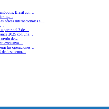
anópolis, Brasil con…
biertos,…
as aéreas internacionales al…
en…
a partir del 3 de…
balance 2025 con una…
 acuerdo de…
 su exclusivo…
erar las operaciones…
0% de descuento…