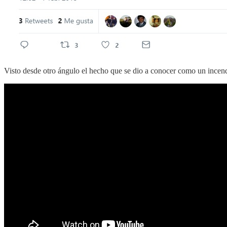
Visto desde otro ángulo el hecho que se dio a conocer como un incend