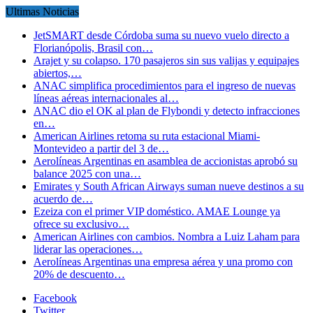
Ultimas Noticias
JetSMART desde Córdoba suma su nuevo vuelo directo a
Florianópolis, Brasil con…
Arajet y su colapso. 170 pasajeros sin sus valijas y equipajes
abiertos,…
ANAC simplifica procedimientos para el ingreso de nuevas
líneas aéreas internacionales al…
ANAC dio el OK al plan de Flybondi y detecto infracciones
en…
American Airlines retoma su ruta estacional Miami-
Montevideo a partir del 3 de…
Aerolíneas Argentinas en asamblea de accionistas aprobó su
balance 2025 con una…
Emirates y South African Airways suman nueve destinos a su
acuerdo de…
Ezeiza con el primer VIP doméstico. AMAE Lounge ya
ofrece su exclusivo…
American Airlines con cambios. Nombra a Luiz Laham para
liderar las operaciones…
Aerolíneas Argentinas una empresa aérea y una promo con
20% de descuento…
Facebook
Twitter