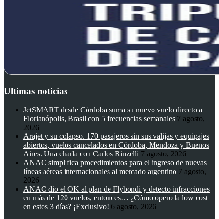
Ultimas noticias
JetSMART desde Córdoba suma su nuevo vuelo directo a
Florianópolis, Brasil con 5 frecuencias semanales
7 agosto,
2026
Arajet y su colapso. 170 pasajeros sin sus valijas y equipajes
abiertos, vuelos cancelados en Córdoba, Mendoza y Buenos
Aires. Una charla con Carlos Rinzelli
7 agosto, 2026
ANAC simplifica procedimientos para el ingreso de nuevas
líneas aéreas internacionales al mercado argentino
7 agosto,
2026
ANAC dio el OK al plan de Flybondi y detecto infracciones
en más de 120 vuelos, entonces… ¿Cómo opero la low cost
en estos 3 días? ¡Exclusivo!
6 agosto, 2026