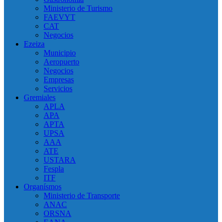
Ministerio de Turismo
FAEVYT
CAT
Negocios
Ezeiza
Municipio
Aeropuerto
Negocios
Empresas
Servicios
Gremiales
APLA
APA
APTA
UPSA
AAA
ATE
USTARA
Fespla
ITF
Organísmos
Ministerio de Transporte
ANAC
ORSNA