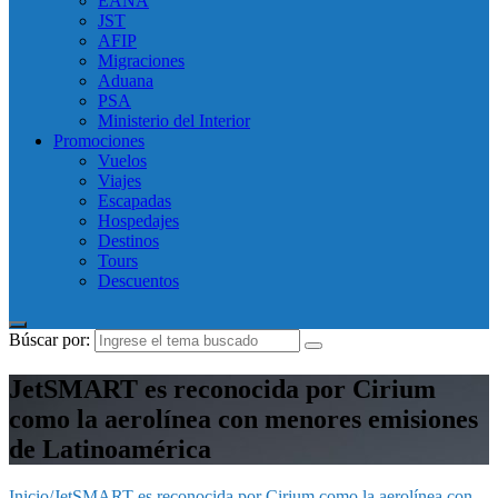
EANA
JST
AFIP
Migraciones
Aduana
PSA
Ministerio del Interior
Promociones
Vuelos
Viajes
Escapadas
Hospedajes
Destinos
Tours
Descuentos
Búscar por:
JetSMART es reconocida por Cirium
como la aerolínea con menores emisiones
de Latinoamérica
Inicio
/
JetSMART es reconocida por Cirium como la aerolínea con