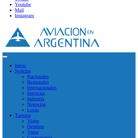
Youtube
Mail
Instagram
Inicio
Noticias
Nacionales
Regionales
Internacionales
Servicios
Industria
Negocios
Locas
Turismo
Viajes
Destinos
Vinos
Gastronomía