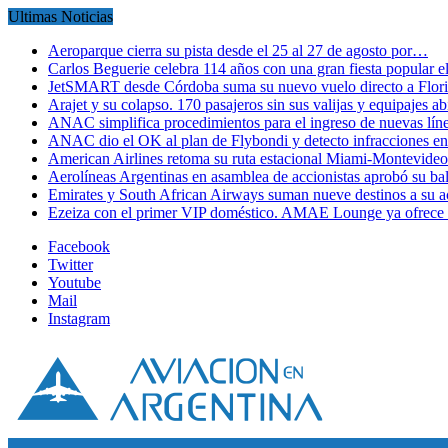
Ultimas Noticias
Aeroparque cierra su pista desde el 25 al 27 de agosto por…
Carlos Beguerie celebra 114 años con una gran fiesta popular
JetSMART desde Córdoba suma su nuevo vuelo directo a Flori
Arajet y su colapso. 170 pasajeros sin sus valijas y equipajes a
ANAC simplifica procedimientos para el ingreso de nuevas líne
ANAC dio el OK al plan de Flybondi y detecto infracciones 
American Airlines retoma su ruta estacional Miami-Montevideo 
Aerolíneas Argentinas en asamblea de accionistas aprobó su 
Emirates y South African Airways suman nueve destinos a su
Ezeiza con el primer VIP doméstico. AMAE Lounge ya ofrece
Facebook
Twitter
Youtube
Mail
Instagram