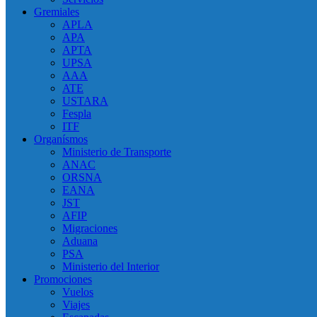
Gremiales
APLA
APA
APTA
UPSA
AAA
ATE
USTARA
Fespla
ITF
Organísmos
Ministerio de Transporte
ANAC
ORSNA
EANA
JST
AFIP
Migraciones
Aduana
PSA
Ministerio del Interior
Promociones
Vuelos
Viajes