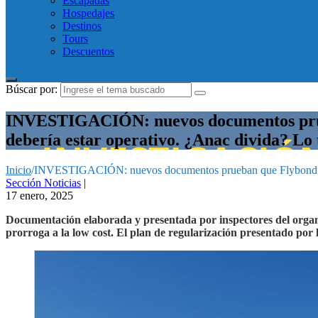
Escapadas
Hospedajes
Destinos
Tours
Descuentos
Búscar por:
INVESTIGACIÓN: nuevos documentos prueba
debería estar operativo. ¿Anac divida? Lo t
Inicio
/
INVESTIGACIÓN: nuevos documentos prueban que Flybondi opero 
Sección Noticias
|
17 enero, 2025
Documentación elaborada y presentada por inspectores del organi
prorroga a la low cost. El plan de regularización presentado por