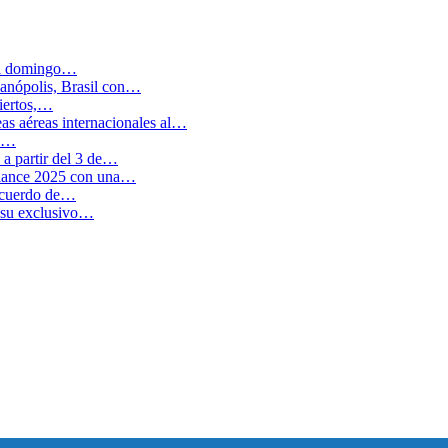
 el domingo…
anópolis, Brasil con…
biertos,…
as aéreas internacionales al…
en…
a partir del 3 de…
balance 2025 con una…
 acuerdo de…
 su exclusivo…