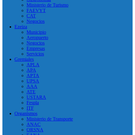
Ministerio de Turismo
FAEVYT
CAT
Negocios
Ezeiza
Municipio
Aeropuerto
Negocios
Empresas
Servicios
Gremiales
APLA
APA
APTA
UPSA
AAA
ATE
USTARA
Fespla
ITF
Organísmos
Ministerio de Transporte
ANAC
ORSNA