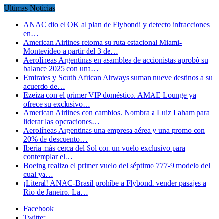
Ultimas Noticias
ANAC dio el OK al plan de Flybondi y detecto infracciones
en…
American Airlines retoma su ruta estacional Miami-
Montevideo a partir del 3 de…
Aerolíneas Argentinas en asamblea de accionistas aprobó su
balance 2025 con una…
Emirates y South African Airways suman nueve destinos a su
acuerdo de…
Ezeiza con el primer VIP doméstico. AMAE Lounge ya
ofrece su exclusivo…
American Airlines con cambios. Nombra a Luiz Laham para
liderar las operaciones…
Aerolíneas Argentinas una empresa aérea y una promo con
20% de descuento…
Iberia más cerca del Sol con un vuelo exclusivo para
contemplar el…
Boeing realizo el primer vuelo del séptimo 777-9 modelo del
cual ya…
¡Literal! ANAC-Brasil prohíbe a Flybondi vender pasajes a
Rio de Janeiro. La…
Facebook
Twitter