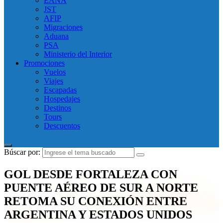
EANA
JST
AFIP
Migraciones
Aduana
PSA
Ministerio del Interior
Promociones
Vuelos
Viajes
Escapadas
Hospedajes
Destinos
Tours
Descuentos
Búscar por:
GOL DESDE FORTALEZA CON
PUENTE AÉREO DE SUR A NORTE
RETOMA SU CONEXIÓN ENTRE
ARGENTINA Y ESTADOS UNIDOS