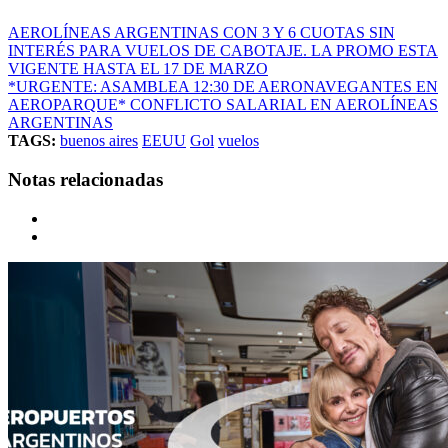
AEROLÍNEAS ARGENTINAS CON 3 Y 6 CUOTAS SIN
INTERÉS PARA VUELOS DE CABOTAJE. LA PROMO ESTA
VIGENTE HASTA EL 17 DE MARZO
*URGENTE: ASAMBLEA 12:30 DE AERONAVEGANTES EN
AEROPARQUE* CONFLICTO SALARIAL EN AEROLÍNEAS
ARGENTINAS
TAGS:
buenos aires
EEUU
Gol
vuelos
Notas relacionadas