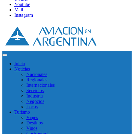
Youtube
Mail
Instagram
Inicio
Noticias
Nacionales
Regionales
Internacionales
Servicios
Industria
Negocios
Locas
Turismo
Viajes
Destinos
Vinos
Gastronomía