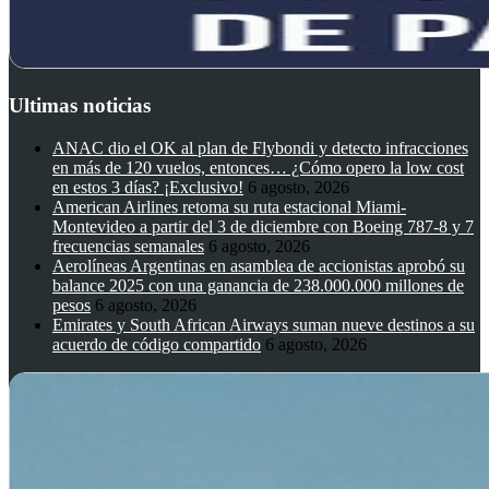
Ultimas noticias
ANAC dio el OK al plan de Flybondi y detecto infracciones
en más de 120 vuelos, entonces… ¿Cómo opero la low cost
en estos 3 días? ¡Exclusivo!
6 agosto, 2026
American Airlines retoma su ruta estacional Miami-
Montevideo a partir del 3 de diciembre con Boeing 787-8 y 7
frecuencias semanales
6 agosto, 2026
Aerolíneas Argentinas en asamblea de accionistas aprobó su
balance 2025 con una ganancia de 238.000.000 millones de
pesos
6 agosto, 2026
Emirates y South African Airways suman nueve destinos a su
acuerdo de código compartido
6 agosto, 2026