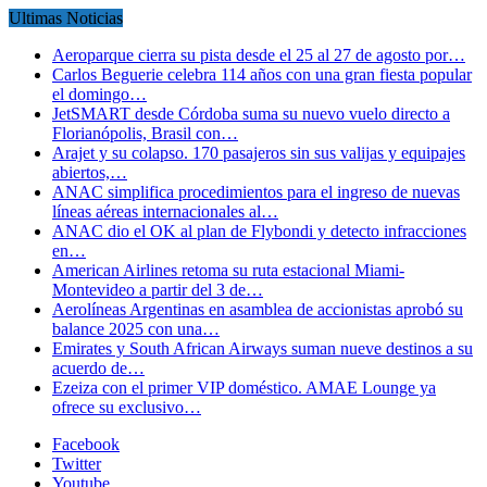
Ultimas Noticias
Aeroparque cierra su pista desde el 25 al 27 de agosto por…
Carlos Beguerie celebra 114 años con una gran fiesta popular
el domingo…
JetSMART desde Córdoba suma su nuevo vuelo directo a
Florianópolis, Brasil con…
Arajet y su colapso. 170 pasajeros sin sus valijas y equipajes
abiertos,…
ANAC simplifica procedimientos para el ingreso de nuevas
líneas aéreas internacionales al…
ANAC dio el OK al plan de Flybondi y detecto infracciones
en…
American Airlines retoma su ruta estacional Miami-
Montevideo a partir del 3 de…
Aerolíneas Argentinas en asamblea de accionistas aprobó su
balance 2025 con una…
Emirates y South African Airways suman nueve destinos a su
acuerdo de…
Ezeiza con el primer VIP doméstico. AMAE Lounge ya
ofrece su exclusivo…
Facebook
Twitter
Youtube