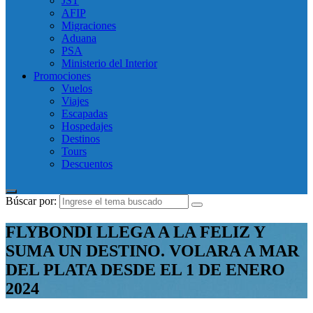
JST
AFIP
Migraciones
Aduana
PSA
Ministerio del Interior
Promociones
Vuelos
Viajes
Escapadas
Hospedajes
Destinos
Tours
Descuentos
Búscar por:
FLYBONDI LLEGA A LA FELIZ Y
SUMA UN DESTINO. VOLARA A MAR
DEL PLATA DESDE EL 1 DE ENERO
2024