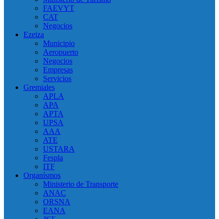
FAEVYT
CAT
Negocios
Ezeiza
Municipio
Aeropuerto
Negocios
Empresas
Servicios
Gremiales
APLA
APA
APTA
UPSA
AAA
ATE
USTARA
Fespla
ITF
Organísmos
Ministerio de Transporte
ANAC
ORSNA
EANA