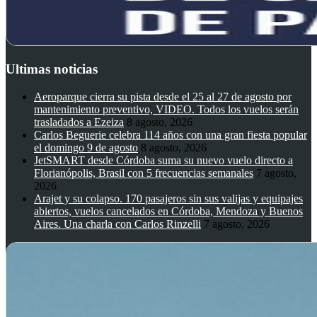
Ultimas noticias
Aeroparque cierra su pista desde el 25 al 27 de agosto por
mantenimiento preventivo, VIDEO. Todos los vuelos serán
trasladados a Ezeiza
8 agosto, 2026
Carlos Beguerie celebra 114 años con una gran fiesta popular
el domingo 9 de agosto
8 agosto, 2026
JetSMART desde Córdoba suma su nuevo vuelo directo a
Florianópolis, Brasil con 5 frecuencias semanales
7 agosto,
2026
Arajet y su colapso. 170 pasajeros sin sus valijas y equipajes
abiertos, vuelos cancelados en Córdoba, Mendoza y Buenos
Aires. Una charla con Carlos Rinzelli
7 agosto, 2026