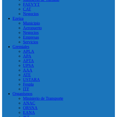
FAEVYT
CAT
Negocios
Ezeiza
Municipio
Aeropuerto
Negocios
Empresas
Servicios
Gremiales
APLA
APA
APTA
UPSA
AAA
ATE
USTARA
Fespla
ITF
Organísmos
Ministerio de Transporte
ANAC
ORSNA
EANA