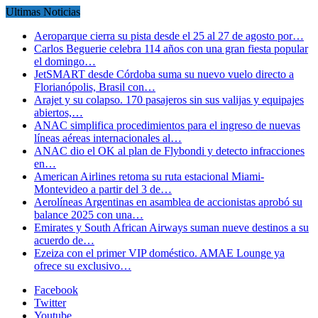
Ultimas Noticias
Aeroparque cierra su pista desde el 25 al 27 de agosto por…
Carlos Beguerie celebra 114 años con una gran fiesta popular
el domingo…
JetSMART desde Córdoba suma su nuevo vuelo directo a
Florianópolis, Brasil con…
Arajet y su colapso. 170 pasajeros sin sus valijas y equipajes
abiertos,…
ANAC simplifica procedimientos para el ingreso de nuevas
líneas aéreas internacionales al…
ANAC dio el OK al plan de Flybondi y detecto infracciones
en…
American Airlines retoma su ruta estacional Miami-
Montevideo a partir del 3 de…
Aerolíneas Argentinas en asamblea de accionistas aprobó su
balance 2025 con una…
Emirates y South African Airways suman nueve destinos a su
acuerdo de…
Ezeiza con el primer VIP doméstico. AMAE Lounge ya
ofrece su exclusivo…
Facebook
Twitter
Youtube