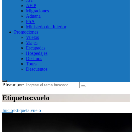
JST
AFIP
Migraciones
Aduana
PSA
Ministerio del Interior
Promociones
Vuelos
Viajes
Escapadas
Hospedajes
Destinos
Tours
Descuentos
Búscar por:
Etiquetas:vuelo
Inicio
/
Etiqueta:
vuelo