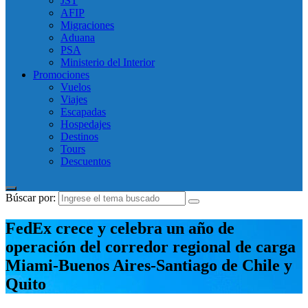
JST
AFIP
Migraciones
Aduana
PSA
Ministerio del Interior
Promociones
Vuelos
Viajes
Escapadas
Hospedajes
Destinos
Tours
Descuentos
Búscar por:
FedEx crece y celebra un año de
operación del corredor regional de carga
Miami-Buenos Aires-Santiago de Chile y
Quito