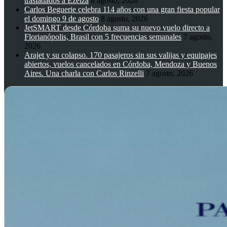
trasladados a Ezeiza
8 agosto, 2026
Carlos Beguerie celebra 114 años con una gran fiesta popular
el domingo 9 de agosto
8 agosto, 2026
JetSMART desde Córdoba suma su nuevo vuelo directo a
Florianópolis, Brasil con 5 frecuencias semanales
7 agosto,
2026
Arajet y su colapso. 170 pasajeros sin sus valijas y equipajes
abiertos, vuelos cancelados en Córdoba, Mendoza y Buenos
Aires. Una charla con Carlos Rinzelli
7 agosto, 2026