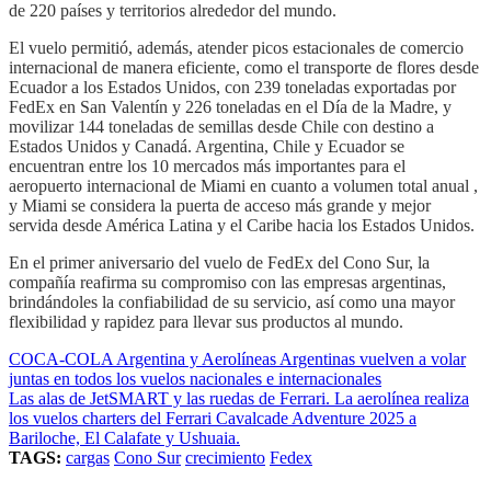
de 220 países y territorios alrededor del mundo.
El vuelo permitió, además, atender picos estacionales de comercio
internacional de manera eficiente, como el transporte de flores desde
Ecuador a los Estados Unidos, con 239 toneladas exportadas por
FedEx en San Valentín y 226 toneladas en el Día de la Madre, y
movilizar 144 toneladas de semillas desde Chile con destino a
Estados Unidos y Canadá. Argentina, Chile y Ecuador se
encuentran entre los 10 mercados más importantes para el
aeropuerto internacional de Miami en cuanto a volumen total anual ,
y Miami se considera la puerta de acceso más grande y mejor
servida desde América Latina y el Caribe hacia los Estados Unidos.
En el primer aniversario del vuelo de FedEx del Cono Sur, la
compañía reafirma su compromiso con las empresas argentinas,
brindándoles la confiabilidad de su servicio, así como una mayor
flexibilidad y rapidez para llevar sus productos al mundo.
COCA-COLA Argentina y Aerolíneas Argentinas vuelven a volar
juntas en todos los vuelos nacionales e internacionales
Las alas de JetSMART y las ruedas de Ferrari. La aerolínea realiza
los vuelos charters del Ferrari Cavalcade Adventure 2025 a
Bariloche, El Calafate y Ushuaia.
TAGS:
cargas
Cono Sur
crecimiento
Fedex