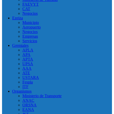
FAEVYT
CAT
Negocios
Ezeiza
Municipio
Aeropuerto
Negocios
Empresas
Servicios
Gremiales
APLA
APA
APTA
UPSA
AAA
ATE
USTARA
Fespla
ITF
Organísmos
Ministerio de Transporte
ANAC
ORSNA
EANA