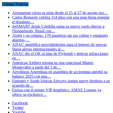
Ultimas Noticias
Aeroparque cierra su pista desde el 25 al 27 de agosto por…
Carlos Beguerie celebra 114 años con una gran fiesta popular
el domingo…
JetSMART desde Córdoba suma su nuevo vuelo directo a
Florianópolis, Brasil con…
Arajet y su colapso. 170 pasajeros sin sus valijas y equipajes
abiertos,…
ANAC simplifica procedimientos para el ingreso de nuevas
líneas aéreas internacionales al…
ANAC dio el OK al plan de Flybondi y detecto infracciones
en…
American Airlines retoma su ruta estacional Miami-
Montevideo a partir del 3 de…
Aerolíneas Argentinas en asamblea de accionistas aprobó su
balance 2025 con una…
Emirates y South African Airways suman nueve destinos a su
acuerdo de…
Ezeiza con el primer VIP doméstico. AMAE Lounge ya
ofrece su exclusivo…
Facebook
Twitter
Youtube