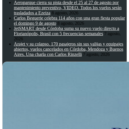
Aeroparque cierra su pista desde el 25 al 27 de agosto por
mantenimiento preventivo, VIDEO. Todos los vuelos serán
trasladados a Ezeiza
8 agosto, 2026
Carlos Beguerie celebra 114 años con una gran fiesta popular
el domingo 9 de agosto
8 agosto, 2026
JetSMART desde Córdoba suma su nuevo vuelo directo a
Florianópolis, Brasil con 5 frecuencias semanales
7 agosto,
2026
Arajet y su colapso. 170 pasajeros sin sus valijas y equipajes
abiertos, vuelos cancelados en Córdoba, Mendoza y Buenos
Aires. Una charla con Carlos Rinzelli
7 agosto, 2026