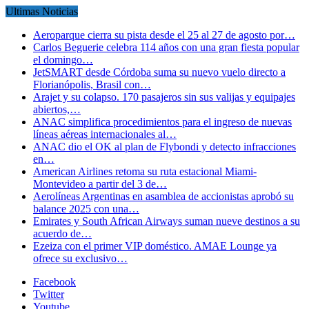
Ultimas Noticias
Aeroparque cierra su pista desde el 25 al 27 de agosto por…
Carlos Beguerie celebra 114 años con una gran fiesta popular
el domingo…
JetSMART desde Córdoba suma su nuevo vuelo directo a
Florianópolis, Brasil con…
Arajet y su colapso. 170 pasajeros sin sus valijas y equipajes
abiertos,…
ANAC simplifica procedimientos para el ingreso de nuevas
líneas aéreas internacionales al…
ANAC dio el OK al plan de Flybondi y detecto infracciones
en…
American Airlines retoma su ruta estacional Miami-
Montevideo a partir del 3 de…
Aerolíneas Argentinas en asamblea de accionistas aprobó su
balance 2025 con una…
Emirates y South African Airways suman nueve destinos a su
acuerdo de…
Ezeiza con el primer VIP doméstico. AMAE Lounge ya
ofrece su exclusivo…
Facebook
Twitter
Youtube