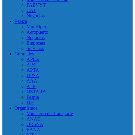
FAEVYT
CAT
Negocios
Ezeiza
Municipio
Aeropuerto
Negocios
Empresas
Servicios
Gremiales
APLA
APA
APTA
UPSA
AAA
ATE
USTARA
Fespla
ITF
Organísmos
Ministerio de Transporte
ANAC
ORSNA
EANA