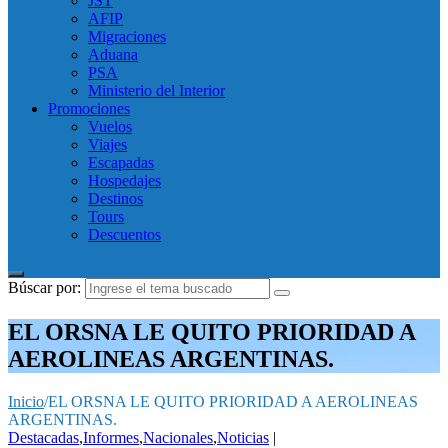
JST
AFIP
Migraciones
Aduana
PSA
Ministerio del Interior
Promociones
Vuelos
Viajes
Escapadas
Hospedajes
Destinos
Tours
Descuentos
Búscar por:
EL ORSNA LE QUITO PRIORIDAD A
AEROLINEAS ARGENTINAS.
Inicio
/
EL ORSNA LE QUITO PRIORIDAD A AEROLINEAS
ARGENTINAS.
Destacadas
,
Informes
,
Nacionales
,
Noticias
|