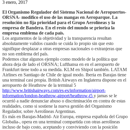
3 enero, 2017
El Organismo Regulador del Sistema Nacional de Aeropuertos-
ORSNA- modifico el uso de las mangas en Aeroparque. La
resolución no fija prioridad para el Grupo Aerolíneas y la
empresa de Bandera. En el resto del mundo se prioriza la
empresa emblema de cada país.
Los argumentos de la objetividad y la transparencia resultan
absolutamente validos cuando se cuida lo propio sin que esto
signifique desplazar a otras empresas nacionales o extranjeras que
no son emblema del país.
Podemos citar algunos ejemplo como modelo de la política que
ahora deja de lado el ORSNA; Lufthansa en en el aeropuerto de
Frankfurt tiene todo a su medida. KLM en Shipol también. LATAM
Airlines en Santiago de Chile de igual modo. Iberia en Barajas tiene
una terminal casi propia. British Airways en Inglaterra dispone en el
aeropuerto de Heathrow de la terminal 5
http://www.britishairways.com/es-es/information/airport-
information/london-heathrow-airport/heathrow-t5
y jamas se le
ocurrió a nadie denunciar abuso o discriminación en contra de estas
realidades, como si sostiene la nueva gestión del Organismo
Regulador, sobre Aerolíneas Argentinas.
Es más en Barajas-Madrid- Air Europa, empresa española del Grupo
Globalia-, opera en una terminal compartida con otras aerolíneas
incluso de bajo costo, aceptando y conviviendo con la posición