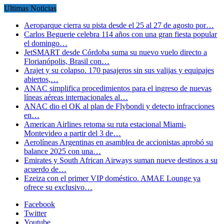
Ultimas Noticias
Aeroparque cierra su pista desde el 25 al 27 de agosto por…
Carlos Beguerie celebra 114 años con una gran fiesta popular
el domingo…
JetSMART desde Córdoba suma su nuevo vuelo directo a
Florianópolis, Brasil con…
Arajet y su colapso. 170 pasajeros sin sus valijas y equipajes
abiertos,…
ANAC simplifica procedimientos para el ingreso de nuevas
líneas aéreas internacionales al…
ANAC dio el OK al plan de Flybondi y detecto infracciones
en…
American Airlines retoma su ruta estacional Miami-
Montevideo a partir del 3 de…
Aerolíneas Argentinas en asamblea de accionistas aprobó su
balance 2025 con una…
Emirates y South African Airways suman nueve destinos a su
acuerdo de…
Ezeiza con el primer VIP doméstico. AMAE Lounge ya
ofrece su exclusivo…
Facebook
Twitter
Youtube