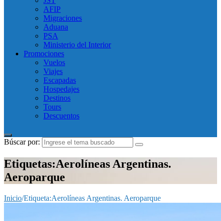
JST
AFIP
Migraciones
Aduana
PSA
Ministerio del Interior
Promociones
Vuelos
Viajes
Escapadas
Hospedajes
Destinos
Tours
Descuentos
Búscar por:
Etiquetas:Aerolíneas Argentinas.
Aeroparque
Inicio
/
Etiqueta:
Aerolíneas Argentinas. Aeroparque