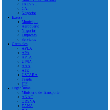
FAEVYT
CAT
Negocios
Ezeiza
Municipio
Aeropuerto
Negocios
Empresas
Servicios
Gremiales
APLA
APA
APTA
UPSA
AAA
ATE
USTARA
Fespla
ITF
Organísmos
Ministerio de Transporte
ANAC
ORSNA
EANA