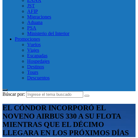
EANA
JST
AFIP
Migraciones
Aduana
PSA
Ministerio del Interior
Promociones
Vuelos
Viajes
Escapadas
Hospedajes
Destinos
Tours
Descuentos
Búscar por:
EL CÓNDOR INCORPORÓ EL
NOVENO AIRBUS 330 A SU FLOTA
MIENTRAS QUE EL DÉCIMO
LLEGARA EN LOS PRÓXIMOS DÍAS