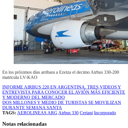
En los próximos días arribara a Ezeiza el decimo Airbus 330-200
matricula LV-KAO
INFORME AIRBUS 220 EN ARGENTINA. TRES VIDEOS Y
ENTREVISTA PARA CONOCER EL AVIÓN MÁS EFICIENTE
Y MODERNO DEL MERCADO
DOS MILLONES Y MEDIO DE TURISTAS SE MOVILIZAN
DURANTE SEMANA SANTA
TAGS:
AEROLINEAS ARG
Airbus 330
Ceriani
Incorporado
Notas relacionadas