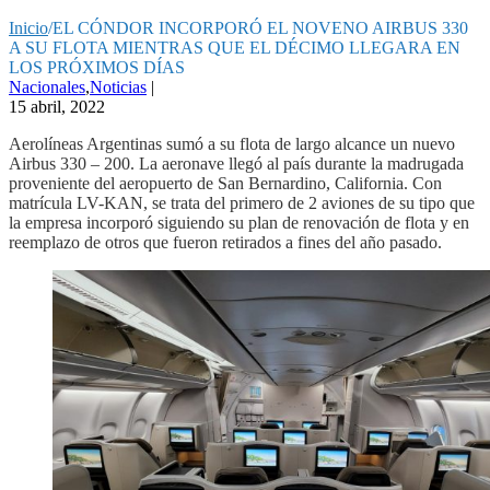
Inicio
/
EL CÓNDOR INCORPORÓ EL NOVENO AIRBUS 330
A SU FLOTA MIENTRAS QUE EL DÉCIMO LLEGARA EN
LOS PRÓXIMOS DÍAS
Nacionales
,
Noticias
|
15 abril, 2022
Aerolíneas Argentinas sumó a su flota de largo alcance un nuevo
Airbus 330 – 200. La aeronave llegó al país durante la madrugada
proveniente del aeropuerto de San Bernardino, California. Con
matrícula LV-KAN, se trata del primero de 2 aviones de su tipo que
la empresa incorporó siguiendo su plan de renovación de flota y en
reemplazo de otros que fueron retirados a fines del año pasado.