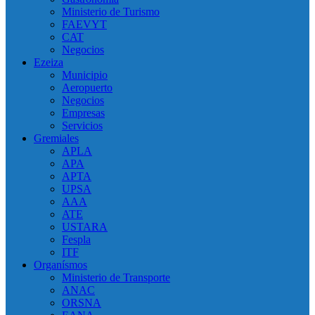
Ministerio de Turismo
FAEVYT
CAT
Negocios
Ezeiza
Municipio
Aeropuerto
Negocios
Empresas
Servicios
Gremiales
APLA
APA
APTA
UPSA
AAA
ATE
USTARA
Fespla
ITF
Organísmos
Ministerio de Transporte
ANAC
ORSNA