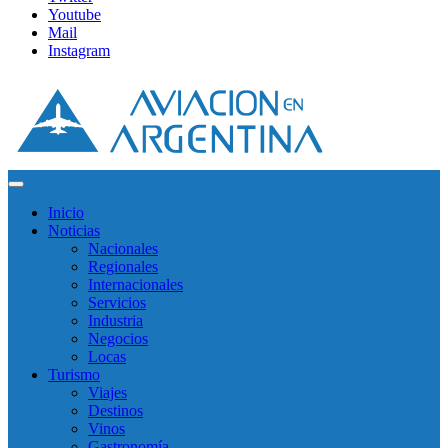
Youtube
Mail
Instagram
Inicio
Noticias
Nacionales
Regionales
Internacionales
Servicios
Industria
Negocios
Locas
Turismo
Viajes
Destinos
Vinos
Gastronomía