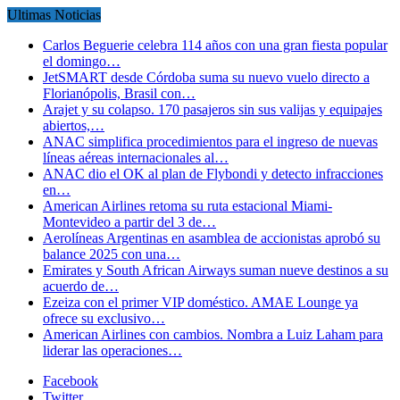
Ultimas Noticias
Carlos Beguerie celebra 114 años con una gran fiesta popular
el domingo…
JetSMART desde Córdoba suma su nuevo vuelo directo a
Florianópolis, Brasil con…
Arajet y su colapso. 170 pasajeros sin sus valijas y equipajes
abiertos,…
ANAC simplifica procedimientos para el ingreso de nuevas
líneas aéreas internacionales al…
ANAC dio el OK al plan de Flybondi y detecto infracciones
en…
American Airlines retoma su ruta estacional Miami-
Montevideo a partir del 3 de…
Aerolíneas Argentinas en asamblea de accionistas aprobó su
balance 2025 con una…
Emirates y South African Airways suman nueve destinos a su
acuerdo de…
Ezeiza con el primer VIP doméstico. AMAE Lounge ya
ofrece su exclusivo…
American Airlines con cambios. Nombra a Luiz Laham para
liderar las operaciones…
Facebook
Twitter