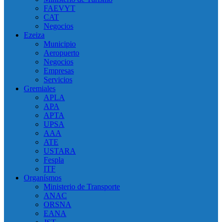
FAEVYT
CAT
Negocios
Ezeiza
Municipio
Aeropuerto
Negocios
Empresas
Servicios
Gremiales
APLA
APA
APTA
UPSA
AAA
ATE
USTARA
Fespla
ITF
Organísmos
Ministerio de Transporte
ANAC
ORSNA
EANA