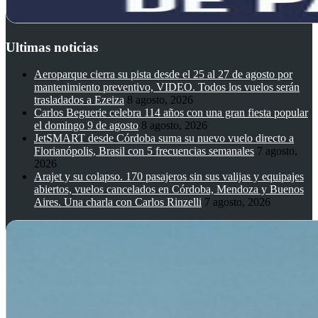
Ultimas noticias
Aeroparque cierra su pista desde el 25 al 27 de agosto por
mantenimiento preventivo, VIDEO. Todos los vuelos serán
trasladados a Ezeiza
8 agosto, 2026
Carlos Beguerie celebra 114 años con una gran fiesta popular
el domingo 9 de agosto
8 agosto, 2026
JetSMART desde Córdoba suma su nuevo vuelo directo a
Florianópolis, Brasil con 5 frecuencias semanales
7 agosto,
2026
Arajet y su colapso. 170 pasajeros sin sus valijas y equipajes
abiertos, vuelos cancelados en Córdoba, Mendoza y Buenos
Aires. Una charla con Carlos Rinzelli
7 agosto, 2026