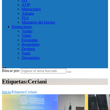
JST
AFIP
Migraciones
Aduana
PSA
Ministerio del Interior
Promociones
Vuelos
Viajes
Escapadas
Hospedajes
Destinos
Tours
Descuentos
Búscar por:
Etiquetas:Ceriani
Inicio
/
Etiqueta:
Ceriani