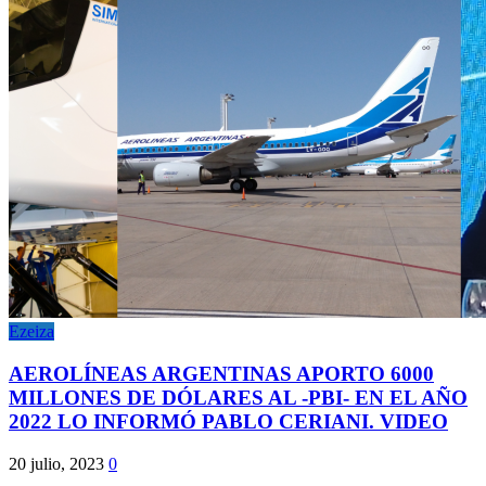
Ezeiza
AEROLÍNEAS ARGENTINAS APORTO 6000
MILLONES DE DÓLARES AL -PBI- EN EL AÑO
2022 LO INFORMÓ PABLO CERIANI. VIDEO
20 julio, 2023
0