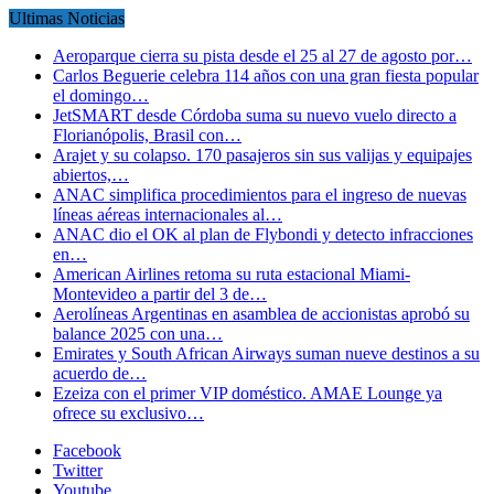
Ultimas Noticias
Aeroparque cierra su pista desde el 25 al 27 de agosto por…
Carlos Beguerie celebra 114 años con una gran fiesta popular
el domingo…
JetSMART desde Córdoba suma su nuevo vuelo directo a
Florianópolis, Brasil con…
Arajet y su colapso. 170 pasajeros sin sus valijas y equipajes
abiertos,…
ANAC simplifica procedimientos para el ingreso de nuevas
líneas aéreas internacionales al…
ANAC dio el OK al plan de Flybondi y detecto infracciones
en…
American Airlines retoma su ruta estacional Miami-
Montevideo a partir del 3 de…
Aerolíneas Argentinas en asamblea de accionistas aprobó su
balance 2025 con una…
Emirates y South African Airways suman nueve destinos a su
acuerdo de…
Ezeiza con el primer VIP doméstico. AMAE Lounge ya
ofrece su exclusivo…
Facebook
Twitter
Youtube