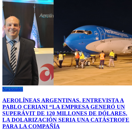
Nacionales
AEROLÍNEAS ARGENTINAS. ENTREVISTA A
PABLO CERIANI “LA EMPRESA GENERÓ UN
SUPERÁVIT DE 120 MILLONES DE DÓLARES.
LA DOLARIZACIÓN SERIA UNA CATÁSTROFE
PARA LA COMPAÑÍA