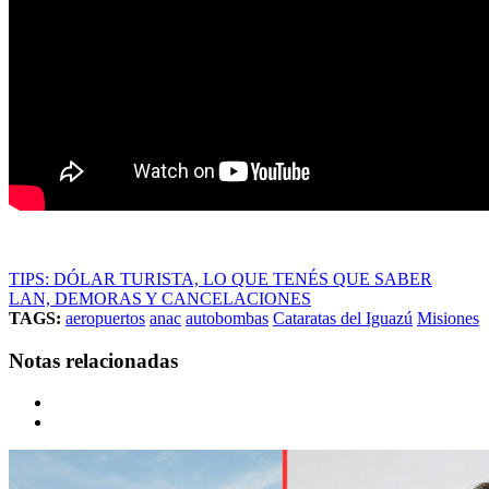
TIPS: DÓLAR TURISTA, LO QUE TENÉS QUE SABER
LAN, DEMORAS Y CANCELACIONES
TAGS:
aeropuertos
anac
autobombas
Cataratas del Iguazú
Misiones
Notas relacionadas