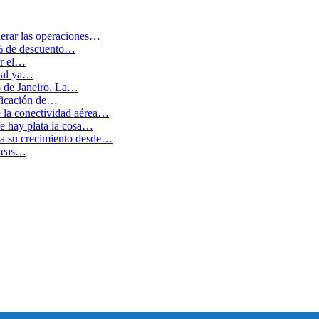
erar las operaciones…
0% de descuento…
ar el…
cual ya…
o de Janeiro. La…
ficación de…
e la conectividad aérea…
 hay plata la cosa…
ida su crecimiento desde…
íneas…