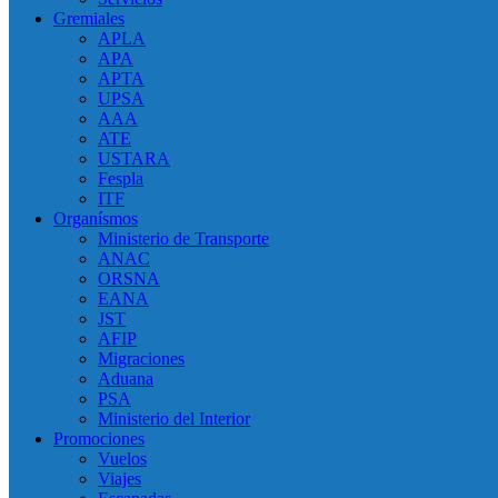
Gremiales
APLA
APA
APTA
UPSA
AAA
ATE
USTARA
Fespla
ITF
Organísmos
Ministerio de Transporte
ANAC
ORSNA
EANA
JST
AFIP
Migraciones
Aduana
PSA
Ministerio del Interior
Promociones
Vuelos
Viajes