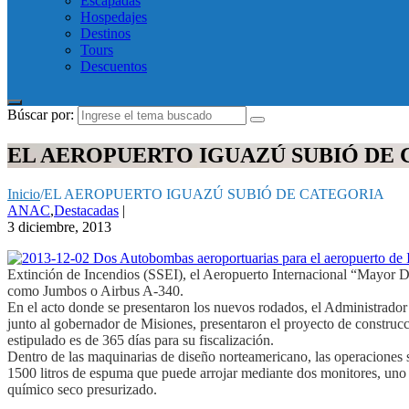
Escapadas
Hospedajes
Destinos
Tours
Descuentos
Búscar por:
EL AEROPUERTO IGUAZÚ SUBIÓ DE
Inicio
/
EL AEROPUERTO IGUAZÚ SUBIÓ DE CATEGORIA
ANAC
,
Destacadas
|
3 diciembre, 2013
Extinción de Incendios (SSEI), el Aeropuerto Internacional “Mayor D.
como Jumbos o Airbus A-340.
En el acto donde se presentaron los nuevos rodados, el Administrad
junto al gobernador de Misiones, presentaron el proyecto de construc
estipulado es de 365 días para su fiscalización.
Dentro de las maquinarias de diseño norteamericano, las operaciones s
1500 litros de espuma que puede arrojar mediante dos monitores, uno 
químico seco presurizado.