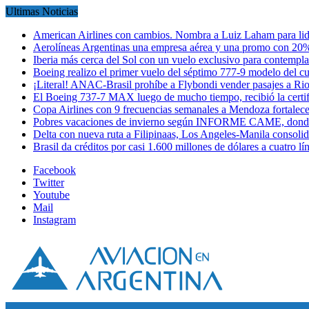
Ultimas Noticias
American Airlines con cambios. Nombra a Luiz Laham para lid
Aerolíneas Argentinas una empresa aérea y una promo con 2
Iberia más cerca del Sol con un vuelo exclusivo para contempl
Boeing realizo el primer vuelo del séptimo 777-9 modelo del 
¡Literal! ANAC-Brasil prohíbe a Flybondi vender pasajes a Ri
El Boeing 737-7 MAX luego de mucho tiempo, recibió la certi
Copa Airlines con 9 frecuencias semanales a Mendoza fortalec
Pobres vacaciones de invierno según INFORME CAME, donde
Delta con nueva ruta a Filipinaas, Los Angeles-Manila consol
Brasil da créditos por casi 1.600 millones de dólares a cuatro l
Facebook
Twitter
Youtube
Mail
Instagram