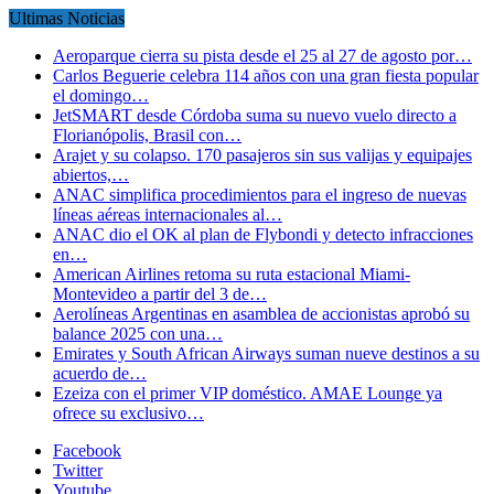
Ultimas Noticias
Aeroparque cierra su pista desde el 25 al 27 de agosto por…
Carlos Beguerie celebra 114 años con una gran fiesta popular
el domingo…
JetSMART desde Córdoba suma su nuevo vuelo directo a
Florianópolis, Brasil con…
Arajet y su colapso. 170 pasajeros sin sus valijas y equipajes
abiertos,…
ANAC simplifica procedimientos para el ingreso de nuevas
líneas aéreas internacionales al…
ANAC dio el OK al plan de Flybondi y detecto infracciones
en…
American Airlines retoma su ruta estacional Miami-
Montevideo a partir del 3 de…
Aerolíneas Argentinas en asamblea de accionistas aprobó su
balance 2025 con una…
Emirates y South African Airways suman nueve destinos a su
acuerdo de…
Ezeiza con el primer VIP doméstico. AMAE Lounge ya
ofrece su exclusivo…
Facebook
Twitter
Youtube