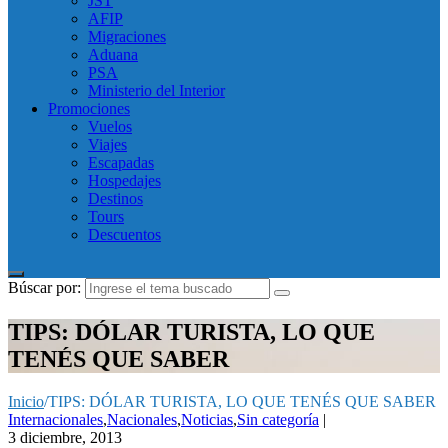
JST
AFIP
Migraciones
Aduana
PSA
Ministerio del Interior
Promociones
Vuelos
Viajes
Escapadas
Hospedajes
Destinos
Tours
Descuentos
Búscar por:
TIPS: DÓLAR TURISTA, LO QUE
TENÉS QUE SABER
Inicio
/
TIPS: DÓLAR TURISTA, LO QUE TENÉS QUE SABER
Internacionales
,
Nacionales
,
Noticias
,
Sin categoría
|
3 diciembre, 2013