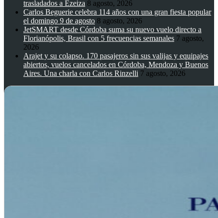
trasladados a Ezeiza
8 agosto, 2026
Carlos Beguerie celebra 114 años con una gran fiesta popular
el domingo 9 de agosto
8 agosto, 2026
JetSMART desde Córdoba suma su nuevo vuelo directo a
Florianópolis, Brasil con 5 frecuencias semanales
7 agosto,
2026
Arajet y su colapso. 170 pasajeros sin sus valijas y equipajes
abiertos, vuelos cancelados en Córdoba, Mendoza y Buenos
Aires. Una charla con Carlos Rinzelli
7 agosto, 2026