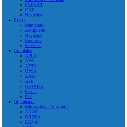
FAEVYT
CAT
Negocios
Ezeiza
Municipio
Aeropuerto
Negocios
Empresas
Servicios
Gremiales
APLA
APA
APTA
UPSA
AAA
ATE
USTARA
Fespla
ITF
Organísmos
Ministerio de Transporte
ANAC
ORSNA
EANA