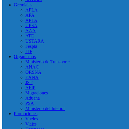
Gremiales
APLA
APA
APTA
UPSA
AAA
ATE
USTARA
Fespla
ITF
Organísmos
Ministerio de Transporte
ANAC
ORSNA
EANA
JST
AFIP
Migraciones
Aduana
PSA
Ministerio del Interior
Promociones
Vuelos
Viajes