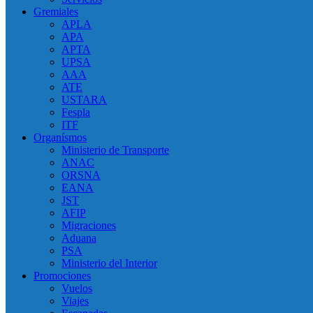
Gremiales
APLA
APA
APTA
UPSA
AAA
ATE
USTARA
Fespla
ITF
Organísmos
Ministerio de Transporte
ANAC
ORSNA
EANA
JST
AFIP
Migraciones
Aduana
PSA
Ministerio del Interior
Promociones
Vuelos
Viajes