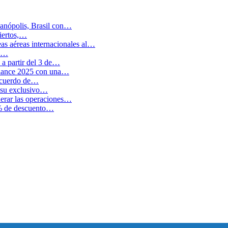
anópolis, Brasil con…
biertos,…
as aéreas internacionales al…
en…
a partir del 3 de…
balance 2025 con una…
 acuerdo de…
 su exclusivo…
erar las operaciones…
0% de descuento…