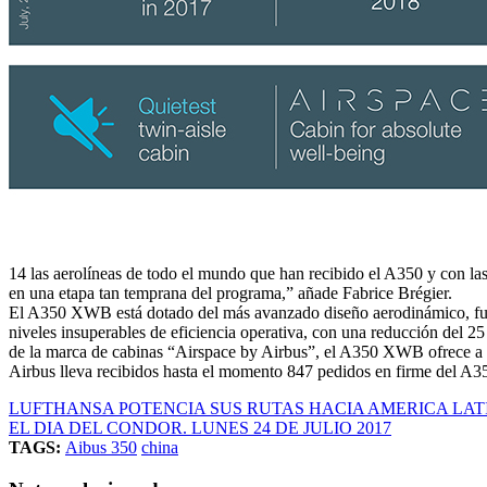
14 las aerolíneas de todo el mundo que han recibido el A350 y con las 
en una etapa tan temprana del programa,” añade Fabrice Brégier.
El A350 XWB está dotado del más avanzado diseño aerodinámico, fuse
niveles insuperables de eficiencia operativa, con una reducción del
de la marca de cabinas “Airspace by Airbus”, el A350 XWB ofrece a su
Airbus lleva recibidos hasta el momento 847 pedidos en firme del A35
LUFTHANSA POTENCIA SUS RUTAS HACIA AMERICA LAT
EL DIA DEL CONDOR. LUNES 24 DE JULIO 2017
TAGS:
Aibus 350
china