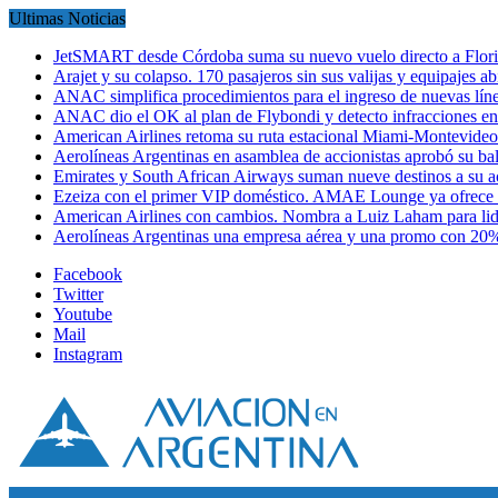
Ultimas Noticias
JetSMART desde Córdoba suma su nuevo vuelo directo a Flori
Arajet y su colapso. 170 pasajeros sin sus valijas y equipajes a
ANAC simplifica procedimientos para el ingreso de nuevas líne
ANAC dio el OK al plan de Flybondi y detecto infracciones 
American Airlines retoma su ruta estacional Miami-Montevideo 
Aerolíneas Argentinas en asamblea de accionistas aprobó su 
Emirates y South African Airways suman nueve destinos a su
Ezeiza con el primer VIP doméstico. AMAE Lounge ya ofrece
American Airlines con cambios. Nombra a Luiz Laham para lid
Aerolíneas Argentinas una empresa aérea y una promo con 2
Facebook
Twitter
Youtube
Mail
Instagram