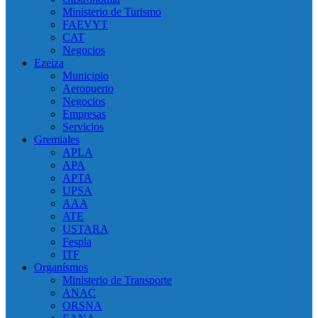
Ministerio de Turismo
FAEVYT
CAT
Negocios
Ezeiza
Municipio
Aeropuerto
Negocios
Empresas
Servicios
Gremiales
APLA
APA
APTA
UPSA
AAA
ATE
USTARA
Fespla
ITF
Organísmos
Ministerio de Transporte
ANAC
ORSNA