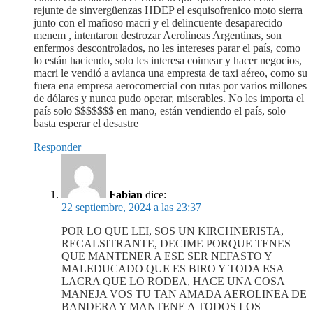
rejunte de sinvergüenzas HDEP el esquisofrenico moto sierra
junto con el mafioso macri y el delincuente desaparecido
menem , intentaron destrozar Aerolineas Argentinas, son
enfermos descontrolados, no les intereses parar el país, como
lo están haciendo, solo les interesa coimear y hacer negocios,
macri le vendió a avianca una empresta de taxi aéreo, como su
fuera ena empresa aerocomercial con rutas por varios millones
de dólares y nunca pudo operar, miserables. No les importa el
país solo $$$$$$$ en mano, están vendiendo el país, solo
basta esperar el desastre
Responder
Fabian
dice:
22 septiembre, 2024 a las 23:37
POR LO QUE LEI, SOS UN KIRCHNERISTA,
RECALSITRANTE, DECIME PORQUE TENES
QUE MANTENER A ESE SER NEFASTO Y
MALEDUCADO QUE ES BIRO Y TODA ESA
LACRA QUE LO RODEA, HACE UNA COSA
MANEJA VOS TU TAN AMADA AEROLINEA DE
BANDERA Y MANTENE A TODOS LOS