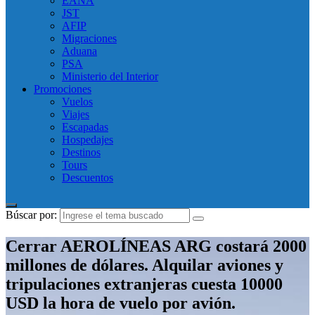
EANA
JST
AFIP
Migraciones
Aduana
PSA
Ministerio del Interior
Promociones
Vuelos
Viajes
Escapadas
Hospedajes
Destinos
Tours
Descuentos
Búscar por:
Cerrar AEROLÍNEAS ARG costará 2000
millones de dólares. Alquilar aviones y
tripulaciones extranjeras cuesta 10000
USD la hora de vuelo por avión.