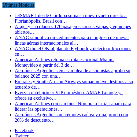
Ultimas Noticias
JetSMART desde Córdoba suma su nuevo vuelo directo a
Florianópolis, Brasil con…
Arajet y su colapso. 170 pasajeros sin sus valijas y equipajes
abiertos,…
ANAC simplifica procedimientos para el ingreso de nuevas
líneas aéreas internacionales al…
ANAC dio el OK al plan de Flybondi y detecto infracciones
en…
American Airlines retoma su ruta estacional Miami-
Montevideo a partir del 3 de…
Aerolíneas Argentinas en asamblea de accionistas aprobó su
balance 2025 con una…
Emirates y South African Airways suman nueve destinos a su
acuerdo de…
Ezeiza con el primer VIP doméstico. AMAE Lounge ya
ofrece su exclusivo…
American Airlines con cambios. Nombra a Luiz Laham para
liderar las operaciones…
Aerolíneas Argentinas una empresa aérea y una promo con
20% de descuento…
Facebook
Twitter