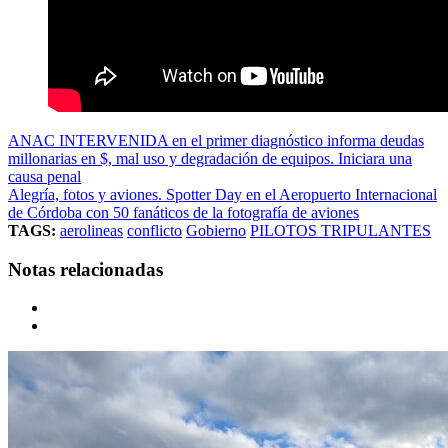
ANAC INTERVENIDA en el primer diagnóstico informa deudas
millonarias en $, mal uso y degradación de equipos. Iniciara una
causa penal
Alegría, fotos y aviones. Spotter Day en el Aeropuerto Internacional
de Córdoba con 50 fanáticos de la fotografía de aviones
TAGS:
aerolineas
conflicto
Gobierno
PILOTOS TRIPULANTES
Notas relacionadas