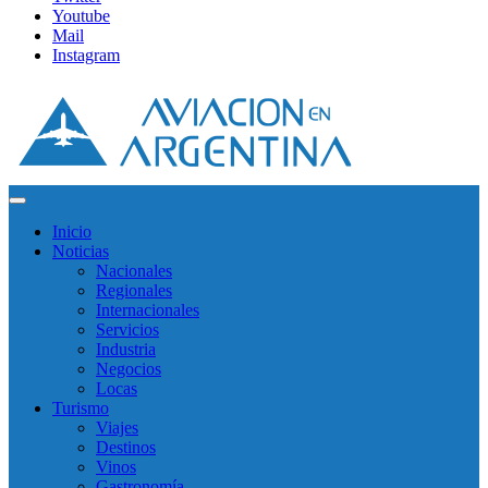
Youtube
Mail
Instagram
Inicio
Noticias
Nacionales
Regionales
Internacionales
Servicios
Industria
Negocios
Locas
Turismo
Viajes
Destinos
Vinos
Gastronomía