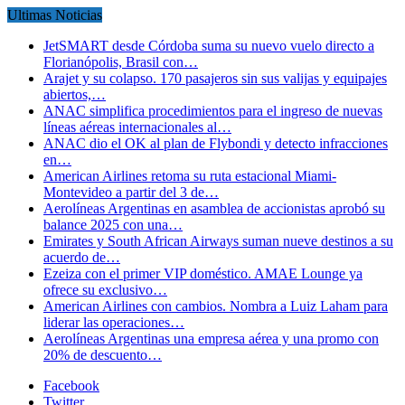
Ultimas Noticias
JetSMART desde Córdoba suma su nuevo vuelo directo a
Florianópolis, Brasil con…
Arajet y su colapso. 170 pasajeros sin sus valijas y equipajes
abiertos,…
ANAC simplifica procedimientos para el ingreso de nuevas
líneas aéreas internacionales al…
ANAC dio el OK al plan de Flybondi y detecto infracciones
en…
American Airlines retoma su ruta estacional Miami-
Montevideo a partir del 3 de…
Aerolíneas Argentinas en asamblea de accionistas aprobó su
balance 2025 con una…
Emirates y South African Airways suman nueve destinos a su
acuerdo de…
Ezeiza con el primer VIP doméstico. AMAE Lounge ya
ofrece su exclusivo…
American Airlines con cambios. Nombra a Luiz Laham para
liderar las operaciones…
Aerolíneas Argentinas una empresa aérea y una promo con
20% de descuento…
Facebook
Twitter