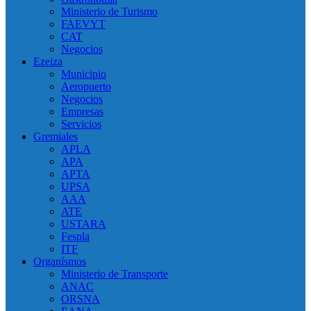
Ministerio de Turismo
FAEVYT
CAT
Negocios
Ezeiza
Municipio
Aeropuerto
Negocios
Empresas
Servicios
Gremiales
APLA
APA
APTA
UPSA
AAA
ATE
USTARA
Fespla
ITF
Organísmos
Ministerio de Transporte
ANAC
ORSNA