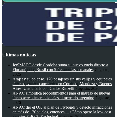
Ultimas noticias
JetSMART desde Córdoba suma su nuevo vuelo directo a
Florianópolis, Brasil con 5 frecuencias semanales
7 agosto,
2026
Arajet y su colapso. 170 pasajeros sin sus valijas y equipajes
abiertos, vuelos cancelados en Córdoba, Mendoza y Buenos
Aires. Una charla con Carlos Rinzelli
7 agosto, 2026
ANAC simplifica procedimientos para el ingreso de nuevas
líneas aéreas internacionales al mercado argentino
7 agosto,
2026
ANAC dio el OK al plan de Flybondi y detecto infracciones
en más de 120 vuelos, entonces… ¿Cómo opero la low cost
en estos 3 días? ¡Exclusivo!
6 agosto, 2026