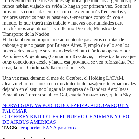
“La Revolución de los Aviones significa que muchos argentinos que
nunca habían viajado en avión lo hagan por primera vez. Son más
provincias conectadas entre sí con el exterior, más frecuencias y
mejores servicios para el pasajero. Generamos conexión con el
mundo, lo que traerá más trabajo y nuevas oportunidades para
muchísimos argentinos” – Guillermo Dietrich, Ministro de
Transporte de la Nación.
Hubo también un importante aumento de pasajeros en rutas de
cabotaje que no pasan por Buenos Aires. Ejemplo de ello son los
nuevos destinos que se suman desde el hub Córdoba operado por
Aerolíneas Argentinas, (Comodoro Rivadavia, Trelew), a la vez que
otras conexiones desde y hacia esa provincia se ven reforzadas. Por
caso, la ruta Córdoba-Salta creció un 13%.
Una vez más, durante el mes de Octubre, el Holding LATAM,
alcanzo el primer puesto en movimiento de pasajeros internacionales
dejando en el segundo lugar a la empresa de Bandera Aerolíneas
Argentinas. Tercera se ubicó Gol, cuarta Amaszonas y quinta Sky.
NORWEGIAN VA POR TODO: EZEIZA, AEROPARQUE Y
PALOMAR
C. JEFFREY KNITTEL ES EL NUEVO CHAIRMAN Y CEO
DE AIRBUS AMERICAS
TAGS:
aeropuertos
EANA
pasajeros