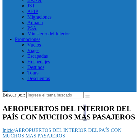
EANA
JST
AFIP
Migraciones
Aduana
PSA
Ministerio del Interior
Promociones
Vuelos
Viajes
Escapadas
Hospedajes
Destinos
Tours
Descuentos
Búscar por:
AEROPUERTOS DEL INTERIOR DEL
PAÍS CON MUCHOS MAS PASAJEROS
Inicio
/
AEROPUERTOS DEL INTERIOR DEL PAÍS CON
MUCHOS MAS PASAJEROS