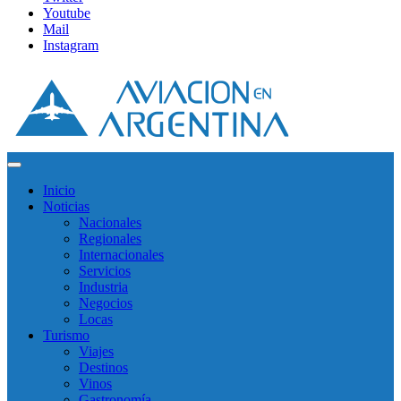
Youtube
Mail
Instagram
Inicio
Noticias
Nacionales
Regionales
Internacionales
Servicios
Industria
Negocios
Locas
Turismo
Viajes
Destinos
Vinos
Gastronomía