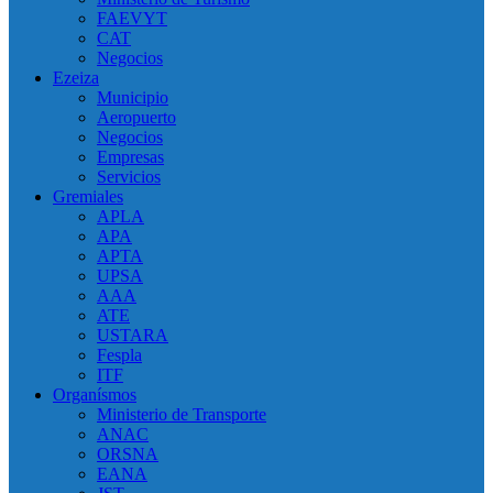
FAEVYT
CAT
Negocios
Ezeiza
Municipio
Aeropuerto
Negocios
Empresas
Servicios
Gremiales
APLA
APA
APTA
UPSA
AAA
ATE
USTARA
Fespla
ITF
Organísmos
Ministerio de Transporte
ANAC
ORSNA
EANA