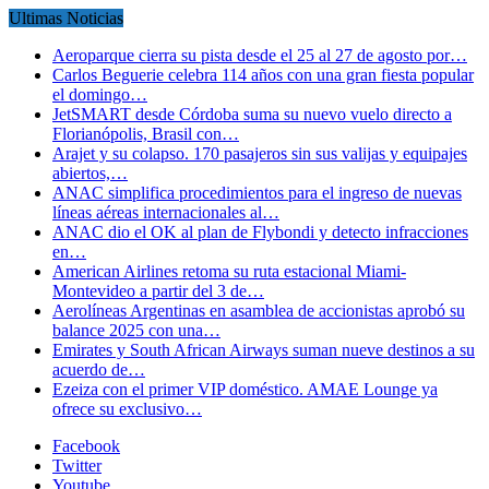
Ultimas Noticias
Aeroparque cierra su pista desde el 25 al 27 de agosto por…
Carlos Beguerie celebra 114 años con una gran fiesta popular
el domingo…
JetSMART desde Córdoba suma su nuevo vuelo directo a
Florianópolis, Brasil con…
Arajet y su colapso. 170 pasajeros sin sus valijas y equipajes
abiertos,…
ANAC simplifica procedimientos para el ingreso de nuevas
líneas aéreas internacionales al…
ANAC dio el OK al plan de Flybondi y detecto infracciones
en…
American Airlines retoma su ruta estacional Miami-
Montevideo a partir del 3 de…
Aerolíneas Argentinas en asamblea de accionistas aprobó su
balance 2025 con una…
Emirates y South African Airways suman nueve destinos a su
acuerdo de…
Ezeiza con el primer VIP doméstico. AMAE Lounge ya
ofrece su exclusivo…
Facebook
Twitter
Youtube