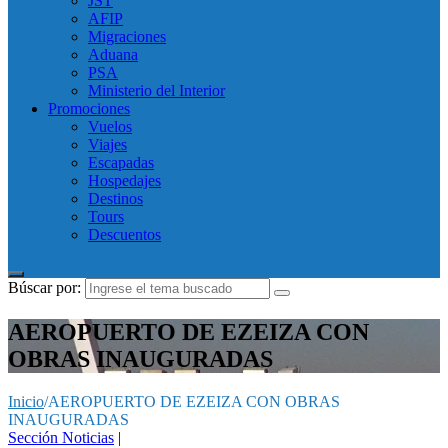
JST
AFIP
Migraciones
Aduana
PSA
Ministerio del Interior
Promociones
Vuelos
Viajes
Escapadas
Hospedajes
Destinos
Tours
Descuentos
Búscar por:
AEROPUERTO DE EZEIZA CON
OBRAS INAUGURADAS
Inicio
/
AEROPUERTO DE EZEIZA CON OBRAS
INAUGURADAS
Sección Noticias
|