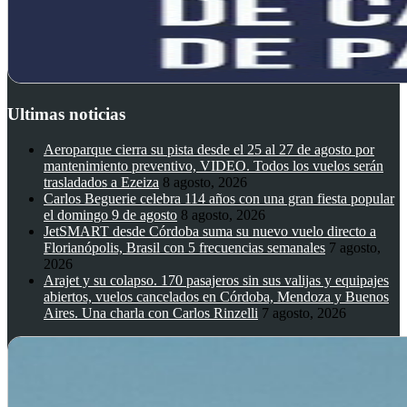
Ultimas noticias
Aeroparque cierra su pista desde el 25 al 27 de agosto por
mantenimiento preventivo, VIDEO. Todos los vuelos serán
trasladados a Ezeiza
8 agosto, 2026
Carlos Beguerie celebra 114 años con una gran fiesta popular
el domingo 9 de agosto
8 agosto, 2026
JetSMART desde Córdoba suma su nuevo vuelo directo a
Florianópolis, Brasil con 5 frecuencias semanales
7 agosto,
2026
Arajet y su colapso. 170 pasajeros sin sus valijas y equipajes
abiertos, vuelos cancelados en Córdoba, Mendoza y Buenos
Aires. Una charla con Carlos Rinzelli
7 agosto, 2026