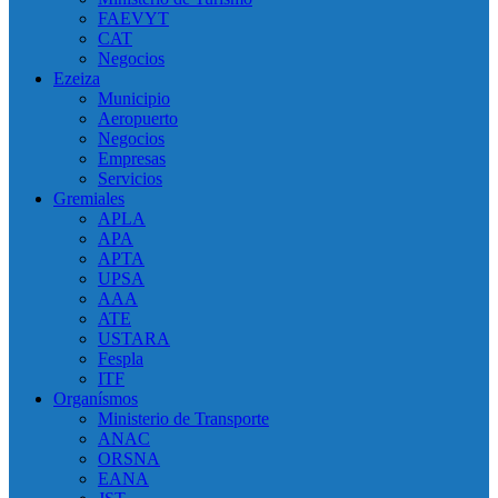
FAEVYT
CAT
Negocios
Ezeiza
Municipio
Aeropuerto
Negocios
Empresas
Servicios
Gremiales
APLA
APA
APTA
UPSA
AAA
ATE
USTARA
Fespla
ITF
Organísmos
Ministerio de Transporte
ANAC
ORSNA
EANA