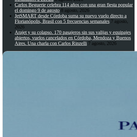
Carlos Beguerie celebra 114 años con una gran fiesta popular
el domingo 9 de agosto
8 agosto, 2026
JetSMART desde Córdoba suma su nuevo vuelo directo a
Florianópolis, Brasil con 5 frecuencias semanales
7 agosto,
2026
Arajet y su colapso. 170 pasajeros sin sus valijas y equipajes
abiertos, vuelos cancelados en Córdoba, Mendoza y Buenos
Aires. Una charla con Carlos Rinzelli
7 agosto, 2026