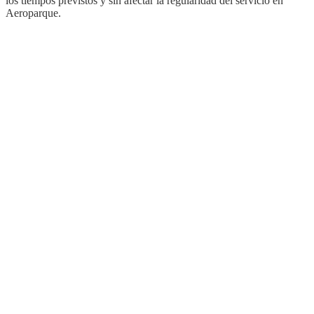
los tiempos previstos y sin afectar la regularidad del servicio en
Aeroparque.