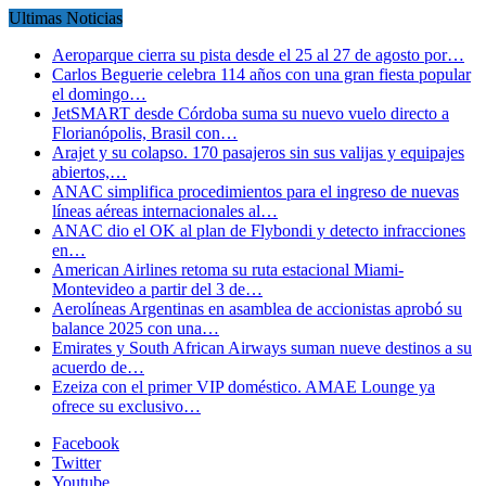
Ultimas Noticias
Aeroparque cierra su pista desde el 25 al 27 de agosto por…
Carlos Beguerie celebra 114 años con una gran fiesta popular
el domingo…
JetSMART desde Córdoba suma su nuevo vuelo directo a
Florianópolis, Brasil con…
Arajet y su colapso. 170 pasajeros sin sus valijas y equipajes
abiertos,…
ANAC simplifica procedimientos para el ingreso de nuevas
líneas aéreas internacionales al…
ANAC dio el OK al plan de Flybondi y detecto infracciones
en…
American Airlines retoma su ruta estacional Miami-
Montevideo a partir del 3 de…
Aerolíneas Argentinas en asamblea de accionistas aprobó su
balance 2025 con una…
Emirates y South African Airways suman nueve destinos a su
acuerdo de…
Ezeiza con el primer VIP doméstico. AMAE Lounge ya
ofrece su exclusivo…
Facebook
Twitter
Youtube