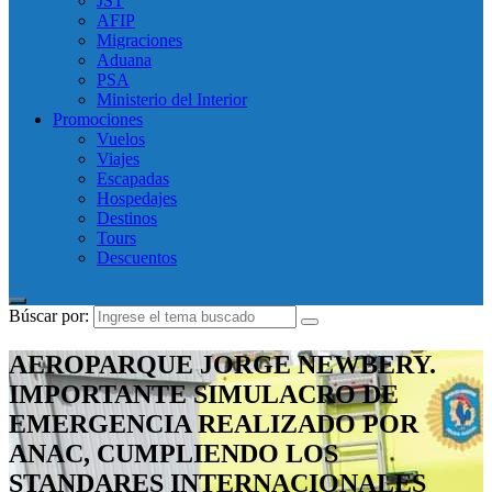
JST
AFIP
Migraciones
Aduana
PSA
Ministerio del Interior
Promociones
Vuelos
Viajes
Escapadas
Hospedajes
Destinos
Tours
Descuentos
Búscar por:
AEROPARQUE JORGE NEWBERY.
IMPORTANTE SIMULACRO DE
EMERGENCIA REALIZADO POR
ANAC, CUMPLIENDO LOS
STANDARES INTERNACIONALES