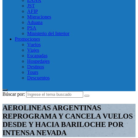
EANA
JST
AFIP
Migraciones
Aduana
PSA
Ministerio del Interior
Promociones
Vuelos
Viajes
Escapadas
Hospedajes
Destinos
Tours
Descuentos
Búscar por:
AEROLINEAS ARGENTINAS
REPROGRAMA Y CANCELA VUELOS
DESDE Y HACIA BARILOCHE POR
INTENSA NEVADA