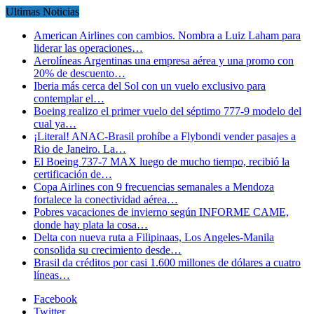
Ultimas Noticias
American Airlines con cambios. Nombra a Luiz Laham para
liderar las operaciones…
Aerolíneas Argentinas una empresa aérea y una promo con
20% de descuento…
Iberia más cerca del Sol con un vuelo exclusivo para
contemplar el…
Boeing realizo el primer vuelo del séptimo 777-9 modelo del
cual ya…
¡Literal! ANAC-Brasil prohíbe a Flybondi vender pasajes a
Rio de Janeiro. La…
El Boeing 737-7 MAX luego de mucho tiempo, recibió la
certificación de…
Copa Airlines con 9 frecuencias semanales a Mendoza
fortalece la conectividad aérea…
Pobres vacaciones de invierno según INFORME CAME,
donde hay plata la cosa…
Delta con nueva ruta a Filipinaas, Los Angeles-Manila
consolida su crecimiento desde…
Brasil da créditos por casi 1.600 millones de dólares a cuatro
líneas…
Facebook
Twitter