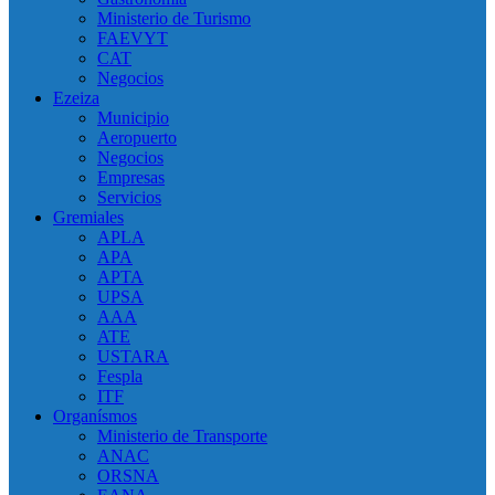
Ministerio de Turismo
FAEVYT
CAT
Negocios
Ezeiza
Municipio
Aeropuerto
Negocios
Empresas
Servicios
Gremiales
APLA
APA
APTA
UPSA
AAA
ATE
USTARA
Fespla
ITF
Organísmos
Ministerio de Transporte
ANAC
ORSNA