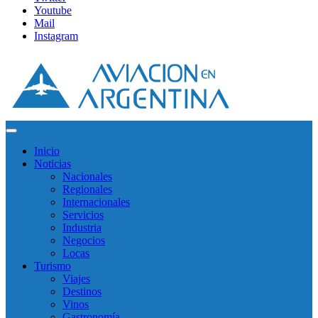
Youtube
Mail
Instagram
Inicio
Noticias
Nacionales
Regionales
Internacionales
Servicios
Industria
Negocios
Locas
Turismo
Viajes
Destinos
Vinos
Gastronomía