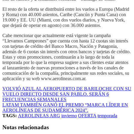
El resto de la oferta se distribuirá entre los vuelos a Europa (Madrid
y Roma) con 40.000 asientos, Caribe (Cancún y Punta Cana) con
19.000 y EE. UU (Miami, con dos vuelos diarios, y Nueva York,
que dejará de operar en agosto) con 36.000 asientos.
Cabe mencionar que actualmente está vigente la campaña
“Llevamos Campeones” que cuenta con hasta 12 cuotas sin interés
con tarjetas de crédito del Banco Macro, Nación y Patagonia,
además de 6 cuotas sin interés con otros bancos y tarjetas de crédito.
Estas y otras promociones, continuarán a lo largo de toda la
temporada por lo que la empresa sugiere a sus clientes estar atentos
al lanzamiento de nuevas promociones a través de los canales de
comunicación de la compañía, principalmente sus redes sociales, su
aplicación y su web www.aerolineas.com.ar.
VOLVIÓ AZUL AL AEROPUERTO DE BARILOCHE CON SU
VUELO DIRECTO DESDE SAN PABLO. SERÁN 6
FRECUENCIAS SEMANALES
LATAM TAMBIÉN GANÓ EL PREMIO “MARCA LÍDER EN
AEROLÍNEAS DE SUDAMÉRICA 2024”.
TAGS:
AEROLINEAS ARG
invierno
OFERTA
temporada
Notas relacionadas