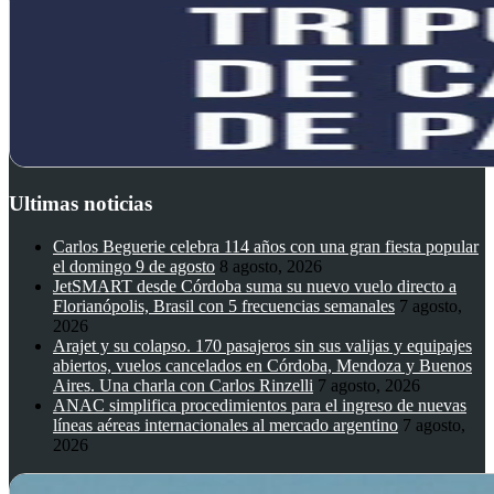
Ultimas noticias
Carlos Beguerie celebra 114 años con una gran fiesta popular
el domingo 9 de agosto
8 agosto, 2026
JetSMART desde Córdoba suma su nuevo vuelo directo a
Florianópolis, Brasil con 5 frecuencias semanales
7 agosto,
2026
Arajet y su colapso. 170 pasajeros sin sus valijas y equipajes
abiertos, vuelos cancelados en Córdoba, Mendoza y Buenos
Aires. Una charla con Carlos Rinzelli
7 agosto, 2026
ANAC simplifica procedimientos para el ingreso de nuevas
líneas aéreas internacionales al mercado argentino
7 agosto,
2026