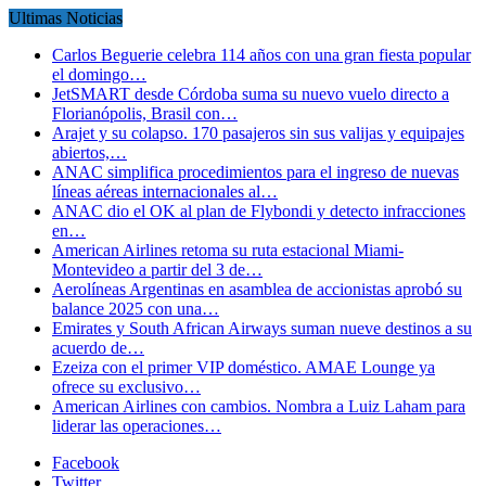
Ultimas Noticias
Carlos Beguerie celebra 114 años con una gran fiesta popular
el domingo…
JetSMART desde Córdoba suma su nuevo vuelo directo a
Florianópolis, Brasil con…
Arajet y su colapso. 170 pasajeros sin sus valijas y equipajes
abiertos,…
ANAC simplifica procedimientos para el ingreso de nuevas
líneas aéreas internacionales al…
ANAC dio el OK al plan de Flybondi y detecto infracciones
en…
American Airlines retoma su ruta estacional Miami-
Montevideo a partir del 3 de…
Aerolíneas Argentinas en asamblea de accionistas aprobó su
balance 2025 con una…
Emirates y South African Airways suman nueve destinos a su
acuerdo de…
Ezeiza con el primer VIP doméstico. AMAE Lounge ya
ofrece su exclusivo…
American Airlines con cambios. Nombra a Luiz Laham para
liderar las operaciones…
Facebook
Twitter