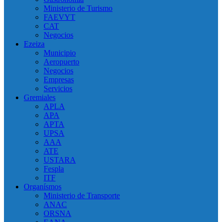
Ministerio de Turismo
FAEVYT
CAT
Negocios
Ezeiza
Municipio
Aeropuerto
Negocios
Empresas
Servicios
Gremiales
APLA
APA
APTA
UPSA
AAA
ATE
USTARA
Fespla
ITF
Organísmos
Ministerio de Transporte
ANAC
ORSNA