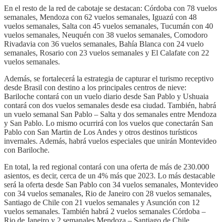
En el resto de la red de cabotaje se destacan: Córdoba con 78 vuelos
semanales, Mendoza con 62 vuelos semanales, Iguazú con 48
vuelos semanales, Salta con 45 vuelos semanales, Tucumán con 40
vuelos semanales, Neuquén con 38 vuelos semanales, Comodoro
Rivadavia con 36 vuelos semanales, Bahía Blanca con 24 vuelo
semanales, Rosario con 23 vuelos semanales y El Calafate con 22
vuelos semanales.
Además, se fortalecerá la estrategia de capturar el turismo receptivo
desde Brasil con destino a los principales centros de nieve:
Bariloche contará con un vuelo diario desde San Pablo y Ushuaia
contará con dos vuelos semanales desde esa ciudad. También, habrá
un vuelo semanal San Pablo – Salta y dos semanales entre Mendoza
y San Pablo. Lo mismo ocurrirá con los vuelos que conectarán San
Pablo con San Martin de Los Andes y otros destinos turísticos
invernales. Además, habrá vuelos especiales que unirán Montevideo
con Bariloche.
En total, la red regional contará con una oferta de más de 230.000
asientos, es decir, cerca de un 4% más que 2023. Lo más destacable
será la oferta desde San Pablo con 34 vuelos semanales, Montevideo
con 34 vuelos semanales, Rio de Janeiro con 28 vuelos semanales,
Santiago de Chile con 21 vuelos semanales y Asunción con 12
vuelos semanales. También habrá 2 vuelos semanales Córdoba –
Rio de Janeiro y 2 semanales Mendoza – Santiago de Chile.