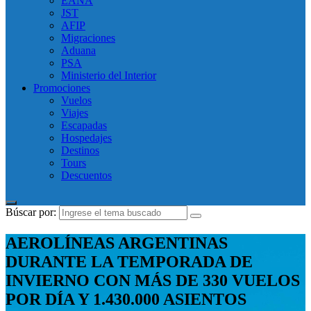
EANA
JST
AFIP
Migraciones
Aduana
PSA
Ministerio del Interior
Promociones
Vuelos
Viajes
Escapadas
Hospedajes
Destinos
Tours
Descuentos
Búscar por:
AEROLÍNEAS ARGENTINAS
DURANTE LA TEMPORADA DE
INVIERNO CON MÁS DE 330 VUELOS
POR DÍA Y 1.430.000 ASIENTOS