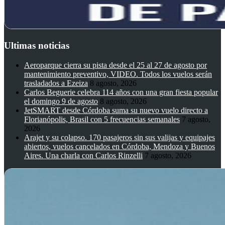
Ultimas noticias
Aeroparque cierra su pista desde el 25 al 27 de agosto por
mantenimiento preventivo, VIDEO. Todos los vuelos serán
trasladados a Ezeiza
8 agosto, 2026
Carlos Beguerie celebra 114 años con una gran fiesta popular
el domingo 9 de agosto
8 agosto, 2026
JetSMART desde Córdoba suma su nuevo vuelo directo a
Florianópolis, Brasil con 5 frecuencias semanales
7 agosto,
2026
Arajet y su colapso. 170 pasajeros sin sus valijas y equipajes
abiertos, vuelos cancelados en Córdoba, Mendoza y Buenos
Aires. Una charla con Carlos Rinzelli
7 agosto, 2026