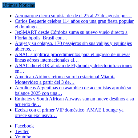
Ultimas Noticias
Aeroparque cierra su pista desde el 25 al 27 de agosto por…
Carlos Beguerie celebra 114 años con una gran fiesta popular
el domingo…
JetSMART desde Córdoba suma su nuevo vuelo directo a
Florianópolis, Brasil con…
Arajet y su colapso. 170 pasajeros sin sus valijas y equipajes
abiertos,…
ANAC simplifica procedimientos para el ingreso de nuevas
líneas aéreas internacionales al…
ANAC dio el OK al plan de Flybondi y detecto infracciones
en…
American Airlines retoma su ruta estacional Miami-
Montevideo a partir del 3 de…
Aerolíneas Argentinas en asamblea de accionistas aprobó su
balance 2025 con una…
Emirates y South African Airways suman nueve destinos a su
acuerdo de…
Ezeiza con el primer VIP doméstico. AMAE Lounge ya
ofrece su exclusivo…
Facebook
Twitter
Youtube