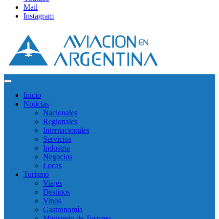
Mail
Instagram
Inicio
Noticias
Nacionales
Regionales
Internacionales
Servicios
Industria
Negocios
Locas
Turismo
Viajes
Destinos
Vinos
Gastronomía
Ministerio de Turismo