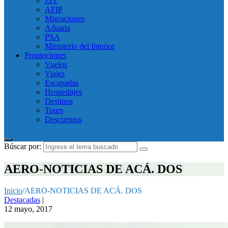
JST
AFIP
Migraciones
Aduana
PSA
Ministerio del Interior
Promociones
Vuelos
Viajes
Escapadas
Hospedajes
Destinos
Tours
Descuentos
Búscar por:
AERO-NOTICIAS DE ACÁ. DOS
Inicio
/
AERO-NOTICIAS DE ACÁ. DOS
Destacadas
|
12 mayo, 2017