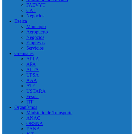
FAEVYT
CAT
Negocios
Ezeiza
Municipio
Aeropuerto
Negocios
Empresas
Servicios
Gremiales
APLA
APA
APTA
UPSA
AAA
ATE
USTARA
Fespla
ITF
Organísmos
Ministerio de Transporte
ANAC
ORSNA
EANA