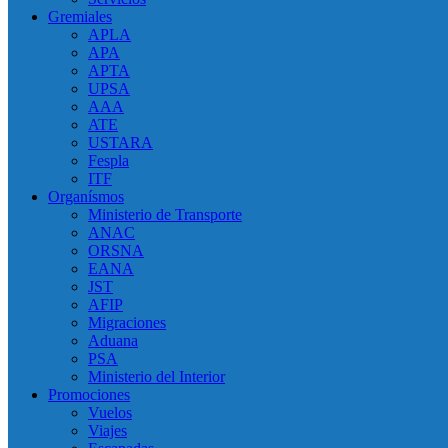
Gremiales
APLA
APA
APTA
UPSA
AAA
ATE
USTARA
Fespla
ITF
Organísmos
Ministerio de Transporte
ANAC
ORSNA
EANA
JST
AFIP
Migraciones
Aduana
PSA
Ministerio del Interior
Promociones
Vuelos
Viajes