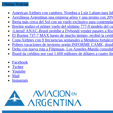
Ultimas Noticias
American Airlines con cambios. Nombra a Luiz Laham para lid
Aerolíneas Argentinas una empresa aérea y una promo con 2
Iberia más cerca del Sol con un vuelo exclusivo para contempl
Boeing realizo el primer vuelo del séptimo 777-9 modelo del 
¡Literal! ANAC-Brasil prohíbe a Flybondi vender pasajes a Ri
El Boeing 737-7 MAX luego de mucho tiempo, recibió la certi
Copa Airlines con 9 frecuencias semanales a Mendoza fortalec
Pobres vacaciones de invierno según INFORME CAME, donde
Delta con nueva ruta a Filipinaas, Los Angeles-Manila consol
Brasil da créditos por casi 1.600 millones de dólares a cuatro l
Facebook
Twitter
Youtube
Mail
Instagram