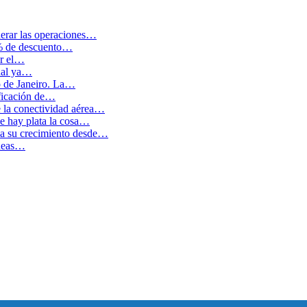
erar las operaciones…
0% de descuento…
ar el…
cual ya…
o de Janeiro. La…
ficación de…
e la conectividad aérea…
 hay plata la cosa…
ida su crecimiento desde…
íneas…