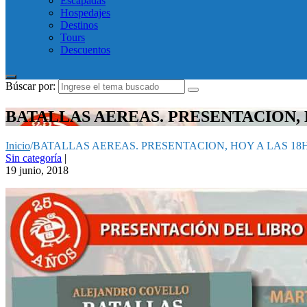
Escapadas
Hospedajes
Destinos
Tours
Descuentos
Búscar por:
BATALLAS AEREAS. PRESENTACION, 
Inicio
/
BATALLAS AEREAS. PRESENTACION, HOY A LAS 18
Sin categoría
|
19 junio, 2018