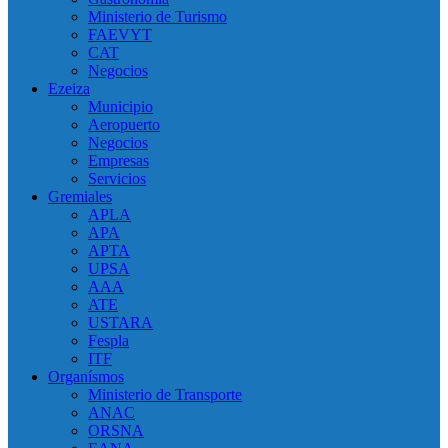
Ministerio de Turismo
FAEVYT
CAT
Negocios
Ezeiza
Municipio
Aeropuerto
Negocios
Empresas
Servicios
Gremiales
APLA
APA
APTA
UPSA
AAA
ATE
USTARA
Fespla
ITF
Organísmos
Ministerio de Transporte
ANAC
ORSNA