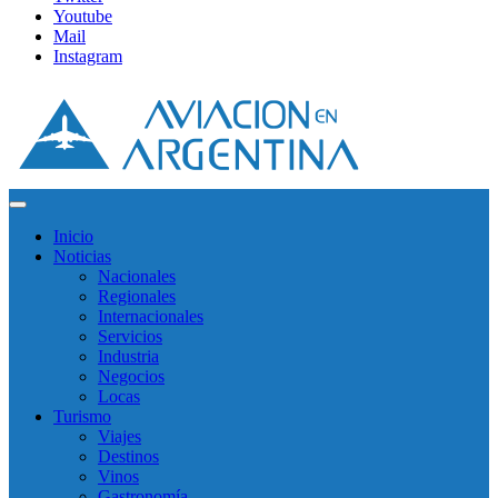
Youtube
Mail
Instagram
Inicio
Noticias
Nacionales
Regionales
Internacionales
Servicios
Industria
Negocios
Locas
Turismo
Viajes
Destinos
Vinos
Gastronomía