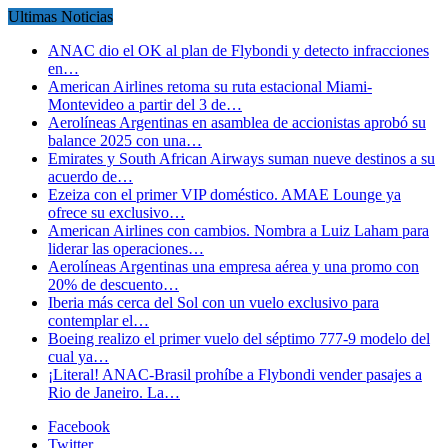
Ultimas Noticias
ANAC dio el OK al plan de Flybondi y detecto infracciones
en…
American Airlines retoma su ruta estacional Miami-
Montevideo a partir del 3 de…
Aerolíneas Argentinas en asamblea de accionistas aprobó su
balance 2025 con una…
Emirates y South African Airways suman nueve destinos a su
acuerdo de…
Ezeiza con el primer VIP doméstico. AMAE Lounge ya
ofrece su exclusivo…
American Airlines con cambios. Nombra a Luiz Laham para
liderar las operaciones…
Aerolíneas Argentinas una empresa aérea y una promo con
20% de descuento…
Iberia más cerca del Sol con un vuelo exclusivo para
contemplar el…
Boeing realizo el primer vuelo del séptimo 777-9 modelo del
cual ya…
¡Literal! ANAC-Brasil prohíbe a Flybondi vender pasajes a
Rio de Janeiro. La…
Facebook
Twitter