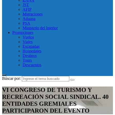
EANA
JST
AFIP
Migraciones
Aduana
PSA
Ministerio del Interior
Promociones
Vuelos
Viajes
Escapadas
Hospedajes
Destinos
Tours
Descuentos
Búscar por:
VI CONGRESO DE TURISMO Y
RECREACIÓN SOCIAL SINDICAL. 40
ENTIDADES GREMIALES
PARTICIPARON DEL EVENTO