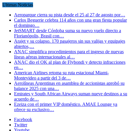
Ultimas Noticias
Aeroparque cierra su pista desde el 25 al 27 de agosto por…
Carlos Beguerie celebra 114 años con una gran fiesta popular
el domingo…
JetSMART desde Córdoba suma su nuevo vuelo directo a
Florianópolis, Brasil con…
Arajet y su colapso. 170 pasajeros sin sus valijas y equipajes
abiertos,…
ANAC simplifica procedimientos para el ingreso de nuevas
líneas aéreas internacionales al…
ANAC dio el OK al plan de Flybondi y detecto infracciones
en…
American Airlines retoma su ruta estacional Miami-
Montevideo a partir del 3 de…
Aerolíneas Argentinas en asamblea de accionistas aprobó su
balance 2025 con una…
Emirates y South African Airways suman nueve destinos a su
acuerdo de…
Ezeiza con el primer VIP doméstico. AMAE Lounge ya
ofrece su exclusivo…
Facebook
Twitter
Youtube