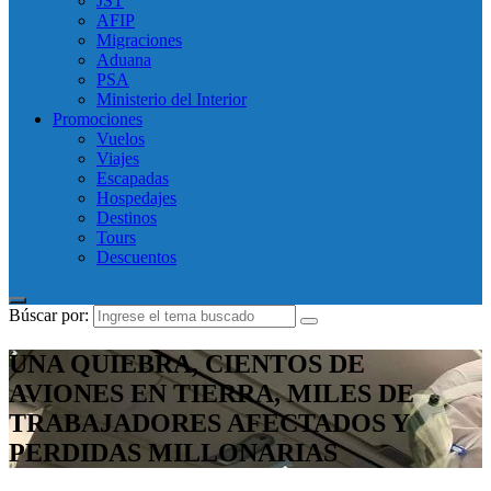
JST
AFIP
Migraciones
Aduana
PSA
Ministerio del Interior
Promociones
Vuelos
Viajes
Escapadas
Hospedajes
Destinos
Tours
Descuentos
Búscar por:
UNA QUIEBRA, CIENTOS DE
AVIONES EN TIERRA, MILES DE
TRABAJADORES AFECTADOS Y
PERDIDAS MILLONARIAS