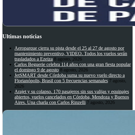
Ultimas noticias
Aeroparque cierra su pista desde el 25 al 27 de agosto por
mantenimiento preventivo, VIDEO. Todos los vuelos serán
trasladados a Ezeiza
8 agosto, 2026
Carlos Beguerie celebra 114 años con una gran fiesta popular
el domingo 9 de agosto
8 agosto, 2026
JetSMART desde Córdoba suma su nuevo vuelo directo a
Florianópolis, Brasil con 5 frecuencias semanales
7 agosto,
2026
Arajet y su colapso. 170 pasajeros sin sus valijas y equipajes
abiertos, vuelos cancelados en Córdoba, Mendoza y Buenos
Aires. Una charla con Carlos Rinzelli
7 agosto, 2026