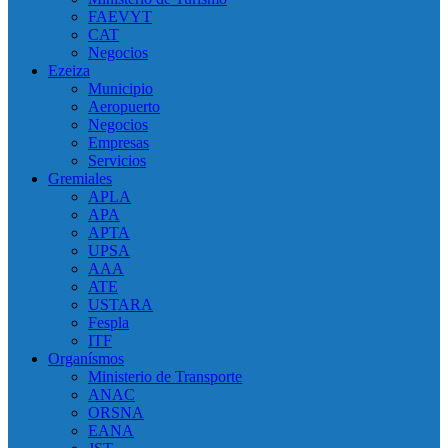
FAEVYT
CAT
Negocios
Ezeiza
Municipio
Aeropuerto
Negocios
Empresas
Servicios
Gremiales
APLA
APA
APTA
UPSA
AAA
ATE
USTARA
Fespla
ITF
Organísmos
Ministerio de Transporte
ANAC
ORSNA
EANA