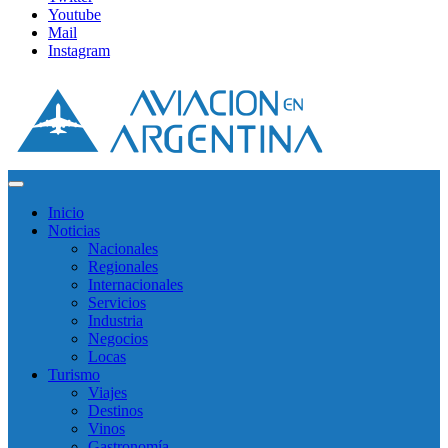
Youtube
Mail
Instagram
Inicio
Noticias
Nacionales
Regionales
Internacionales
Servicios
Industria
Negocios
Locas
Turismo
Viajes
Destinos
Vinos
Gastronomía