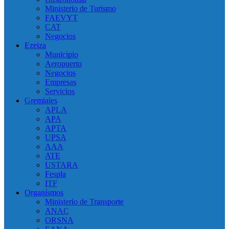
Ministerio de Turismo
FAEVYT
CAT
Negocios
Ezeiza
Municipio
Aeropuerto
Negocios
Empresas
Servicios
Gremiales
APLA
APA
APTA
UPSA
AAA
ATE
USTARA
Fespla
ITF
Organísmos
Ministerio de Transporte
ANAC
ORSNA