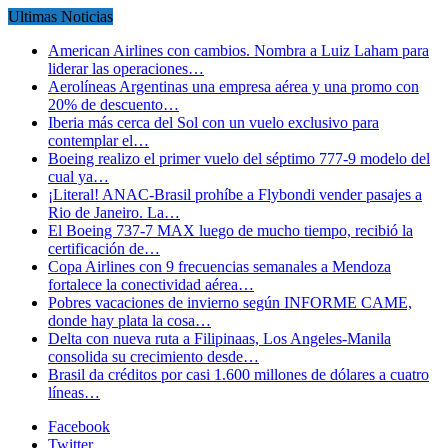
Ultimas Noticias
American Airlines con cambios. Nombra a Luiz Laham para
liderar las operaciones…
Aerolíneas Argentinas una empresa aérea y una promo con
20% de descuento…
Iberia más cerca del Sol con un vuelo exclusivo para
contemplar el…
Boeing realizo el primer vuelo del séptimo 777-9 modelo del
cual ya…
¡Literal! ANAC-Brasil prohíbe a Flybondi vender pasajes a
Rio de Janeiro. La…
El Boeing 737-7 MAX luego de mucho tiempo, recibió la
certificación de…
Copa Airlines con 9 frecuencias semanales a Mendoza
fortalece la conectividad aérea…
Pobres vacaciones de invierno según INFORME CAME,
donde hay plata la cosa…
Delta con nueva ruta a Filipinaas, Los Angeles-Manila
consolida su crecimiento desde…
Brasil da créditos por casi 1.600 millones de dólares a cuatro
líneas…
Facebook
Twitter