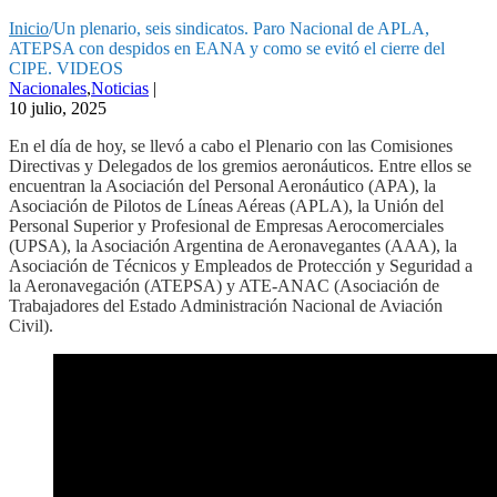
Inicio
/
Un plenario, seis sindicatos. Paro Nacional de APLA,
ATEPSA con despidos en EANA y como se evitó el cierre del
CIPE. VIDEOS
Nacionales
,
Noticias
|
10 julio, 2025
En el día de hoy, se llevó a cabo el Plenario con las Comisiones
Directivas y Delegados de los gremios aeronáuticos. Entre ellos se
encuentran la Asociación del Personal Aeronáutico (APA), la
Asociación de Pilotos de Líneas Aéreas (APLA), la Unión del
Personal Superior y Profesional de Empresas Aerocomerciales
(UPSA), la Asociación Argentina de Aeronavegantes (AAA), la
Asociación de Técnicos y Empleados de Protección y Seguridad a
la Aeronavegación (ATEPSA) y ATE-ANAC (Asociación de
Trabajadores del Estado­ Administración Nacional de Aviación
Civil).