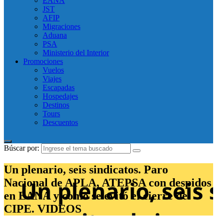
EANA
JST
AFIP
Migraciones
Aduana
PSA
Ministerio del Interior
Promociones
Vuelos
Viajes
Escapadas
Hospedajes
Destinos
Tours
Descuentos
Búscar por:
Un plenario, seis sindicatos. Paro
Nacional de APLA, ATEPSA con despidos
en EANA y como se evitó el cierre del
CIPE. VIDEOS