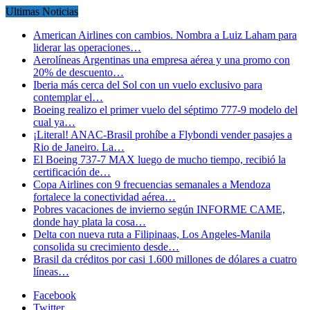
Ultimas Noticias
American Airlines con cambios. Nombra a Luiz Laham para
liderar las operaciones…
Aerolíneas Argentinas una empresa aérea y una promo con
20% de descuento…
Iberia más cerca del Sol con un vuelo exclusivo para
contemplar el…
Boeing realizo el primer vuelo del séptimo 777-9 modelo del
cual ya…
¡Literal! ANAC-Brasil prohíbe a Flybondi vender pasajes a
Rio de Janeiro. La…
El Boeing 737-7 MAX luego de mucho tiempo, recibió la
certificación de…
Copa Airlines con 9 frecuencias semanales a Mendoza
fortalece la conectividad aérea…
Pobres vacaciones de invierno según INFORME CAME,
donde hay plata la cosa…
Delta con nueva ruta a Filipinaas, Los Angeles-Manila
consolida su crecimiento desde…
Brasil da créditos por casi 1.600 millones de dólares a cuatro
líneas…
Facebook
Twitter