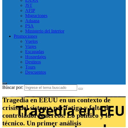
EANA
JST
AFIP
Migraciones
Aduana
PSA
Ministerio del Interior
Promociones
Vuelos
Viajes
Escapadas
Hospedajes
Destinos
Tours
Descuentos
Búscar por:
Tragedia en EEUU en un contexto de
crisis del sistema por fatiga y falta de
controladores aéreos. Lo político y lo
técnico. Un primer análisis