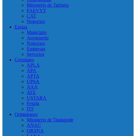
Ministerio de Turismo
FAEVYT
CAT
Negocios
Ezeiza
Municipio
Aeropuerto
Negocios
Empresas
Servicios
Gremiales
APLA
APA
APTA
UPSA
AAA
ATE
USTARA
Fespla
ITF
Organísmos
Ministerio de Transporte
ANAC
ORSNA