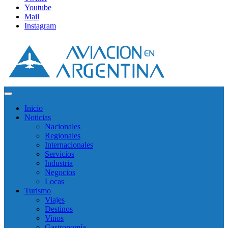
Youtube
Mail
Instagram
Inicio
Noticias
Nacionales
Regionales
Internacionales
Servicios
Industria
Negocios
Locas
Turismo
Viajes
Destinos
Vinos
Gastronomía