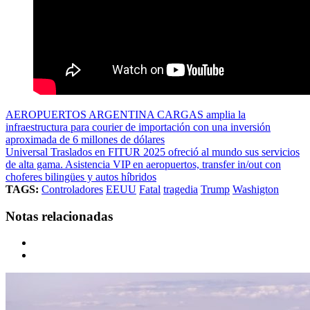
AEROPUERTOS ARGENTINA CARGAS amplia la
infraestructura para courier de importación con una inversión
aproximada de 6 millones de dólares
Universal Traslados en FITUR 2025 ofreció al mundo sus servicios
de alta gama. Asistencia VIP en aeropuertos, transfer in/out con
choferes bilingües y autos híbridos
TAGS:
Controladores
EEUU
Fatal
tragedia
Trump
Washigton
Notas relacionadas