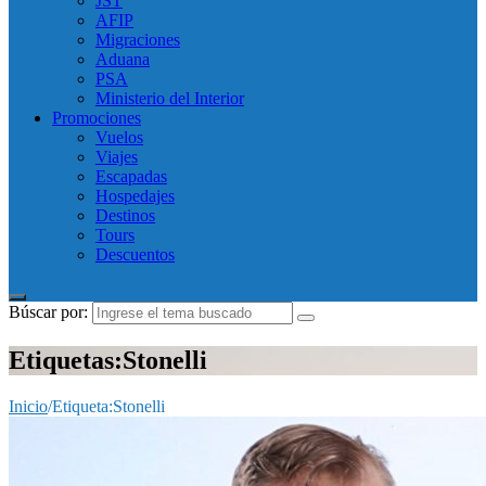
JST
AFIP
Migraciones
Aduana
PSA
Ministerio del Interior
Promociones
Vuelos
Viajes
Escapadas
Hospedajes
Destinos
Tours
Descuentos
Búscar por:
Etiquetas:Stonelli
Inicio
/
Etiqueta:
Stonelli