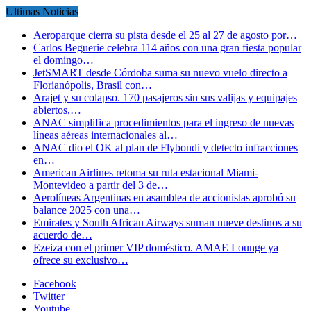
Ultimas Noticias
Aeroparque cierra su pista desde el 25 al 27 de agosto por…
Carlos Beguerie celebra 114 años con una gran fiesta popular
el domingo…
JetSMART desde Córdoba suma su nuevo vuelo directo a
Florianópolis, Brasil con…
Arajet y su colapso. 170 pasajeros sin sus valijas y equipajes
abiertos,…
ANAC simplifica procedimientos para el ingreso de nuevas
líneas aéreas internacionales al…
ANAC dio el OK al plan de Flybondi y detecto infracciones
en…
American Airlines retoma su ruta estacional Miami-
Montevideo a partir del 3 de…
Aerolíneas Argentinas en asamblea de accionistas aprobó su
balance 2025 con una…
Emirates y South African Airways suman nueve destinos a su
acuerdo de…
Ezeiza con el primer VIP doméstico. AMAE Lounge ya
ofrece su exclusivo…
Facebook
Twitter
Youtube