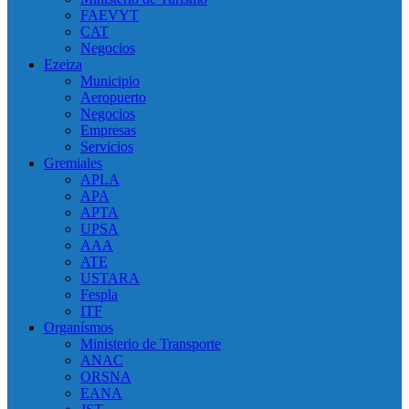
FAEVYT
CAT
Negocios
Ezeiza
Municipio
Aeropuerto
Negocios
Empresas
Servicios
Gremiales
APLA
APA
APTA
UPSA
AAA
ATE
USTARA
Fespla
ITF
Organísmos
Ministerio de Transporte
ANAC
ORSNA
EANA