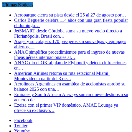
Ultimas Noticias
Aeroparque cierra su pista desde el 25 al 27 de agosto por…
Carlos Beguerie celebra 114 años con una gran fiesta popular
el domingo…
JetSMART desde Córdoba suma su nuevo vuelo directo a
Florianópolis, Brasil con…
Arajet y su colapso. 170 pasajeros sin sus valijas y equipajes
abiertos,…
ANAC simplifica procedimientos para el ingreso de nuevas
líneas aéreas internacionales al…
ANAC dio el OK al plan de Flybondi y detecto infracciones
en…
American Airlines retoma su ruta estacional Miami-
Montevideo a partir del 3 de…
Aerolíneas Argentinas en asamblea de accionistas aprobó su
balance 2025 con una…
Emirates y South African Airways suman nueve destinos a su
acuerdo de…
Ezeiza con el primer VIP doméstico. AMAE Lounge ya
ofrece su exclusivo…
Facebook
Twitter
Youtube