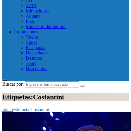
JST
AFIP
Migraciones
Aduana
PSA
Ministerio del Interior
Promociones
Vuelos
Viajes
Escapadas
Hospedajes
Destinos
Tours
Descuentos
Búscar por:
Etiquetas:Costantini
Inicio
/
Etiqueta:
Costantini