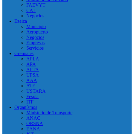
FAEVYT
CAT
Negocios
Ezeiza
Municipio
Aeropuerto
Negocios
Empresas
Servicios
Gremiales
APLA
APA
APTA
UPSA
AAA
ATE
USTARA
Fespla
ITF
Organísmos
Ministerio de Transporte
ANAC
ORSNA
EANA