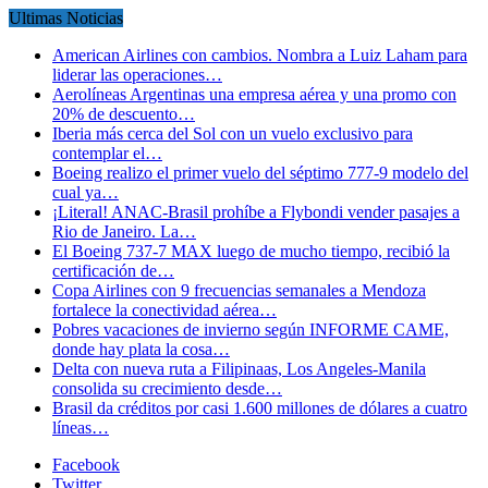
Ultimas Noticias
American Airlines con cambios. Nombra a Luiz Laham para
liderar las operaciones…
Aerolíneas Argentinas una empresa aérea y una promo con
20% de descuento…
Iberia más cerca del Sol con un vuelo exclusivo para
contemplar el…
Boeing realizo el primer vuelo del séptimo 777-9 modelo del
cual ya…
¡Literal! ANAC-Brasil prohíbe a Flybondi vender pasajes a
Rio de Janeiro. La…
El Boeing 737-7 MAX luego de mucho tiempo, recibió la
certificación de…
Copa Airlines con 9 frecuencias semanales a Mendoza
fortalece la conectividad aérea…
Pobres vacaciones de invierno según INFORME CAME,
donde hay plata la cosa…
Delta con nueva ruta a Filipinaas, Los Angeles-Manila
consolida su crecimiento desde…
Brasil da créditos por casi 1.600 millones de dólares a cuatro
líneas…
Facebook
Twitter