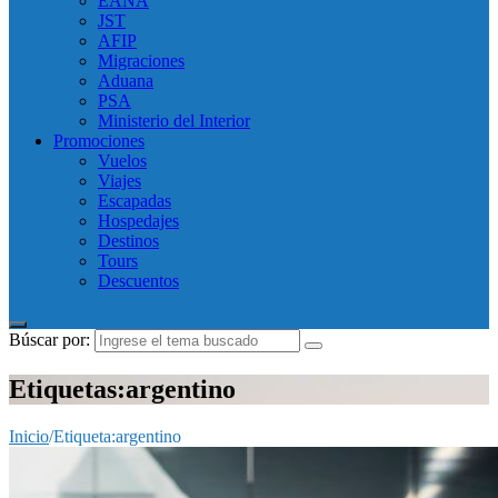
EANA
JST
AFIP
Migraciones
Aduana
PSA
Ministerio del Interior
Promociones
Vuelos
Viajes
Escapadas
Hospedajes
Destinos
Tours
Descuentos
Búscar por:
Etiquetas:argentino
Inicio
/
Etiqueta:
argentino