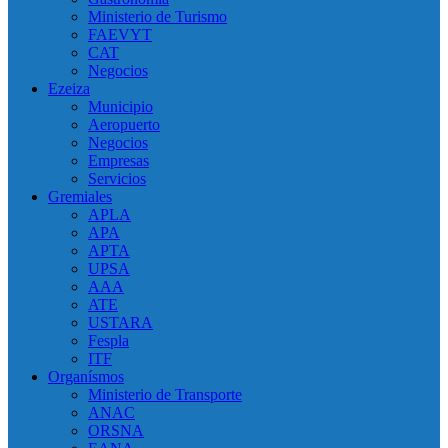
Ministerio de Turismo
FAEVYT
CAT
Negocios
Ezeiza
Municipio
Aeropuerto
Negocios
Empresas
Servicios
Gremiales
APLA
APA
APTA
UPSA
AAA
ATE
USTARA
Fespla
ITF
Organísmos
Ministerio de Transporte
ANAC
ORSNA