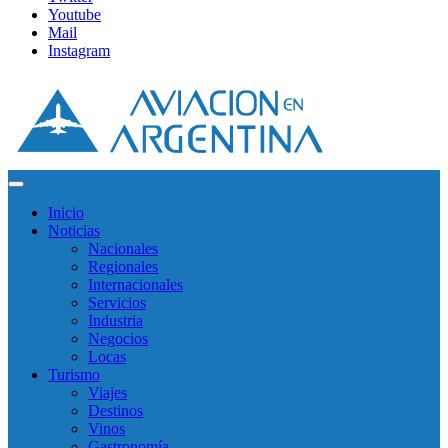
Youtube
Mail
Instagram
Inicio
Noticias
Nacionales
Regionales
Internacionales
Servicios
Industria
Negocios
Locas
Turismo
Viajes
Destinos
Vinos
Gastronomía