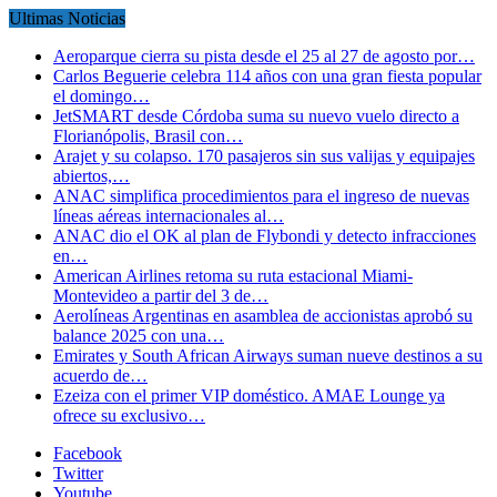
Ultimas Noticias
Aeroparque cierra su pista desde el 25 al 27 de agosto por…
Carlos Beguerie celebra 114 años con una gran fiesta popular
el domingo…
JetSMART desde Córdoba suma su nuevo vuelo directo a
Florianópolis, Brasil con…
Arajet y su colapso. 170 pasajeros sin sus valijas y equipajes
abiertos,…
ANAC simplifica procedimientos para el ingreso de nuevas
líneas aéreas internacionales al…
ANAC dio el OK al plan de Flybondi y detecto infracciones
en…
American Airlines retoma su ruta estacional Miami-
Montevideo a partir del 3 de…
Aerolíneas Argentinas en asamblea de accionistas aprobó su
balance 2025 con una…
Emirates y South African Airways suman nueve destinos a su
acuerdo de…
Ezeiza con el primer VIP doméstico. AMAE Lounge ya
ofrece su exclusivo…
Facebook
Twitter
Youtube