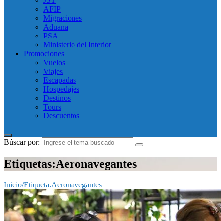
JST
AFIP
Migraciones
Aduana
PSA
Ministerio del Interior
Promociones
Vuelos
Viajes
Escapadas
Hospedajes
Destinos
Tours
Descuentos
Búscar por:
Etiquetas:Aeronavegantes
Inicio
/
Etiqueta:
Aeronavegantes