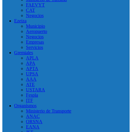
FAEVYT
CAT
Negocios
Ezeiza
Municipio
Aeropuerto
Negocios
Empresas
Servicios
Gremiales
APLA
APA
APTA
UPSA
AAA
ATE
USTARA
Fespla
ITF
Organísmos
Ministerio de Transporte
ANAC
ORSNA
EANA