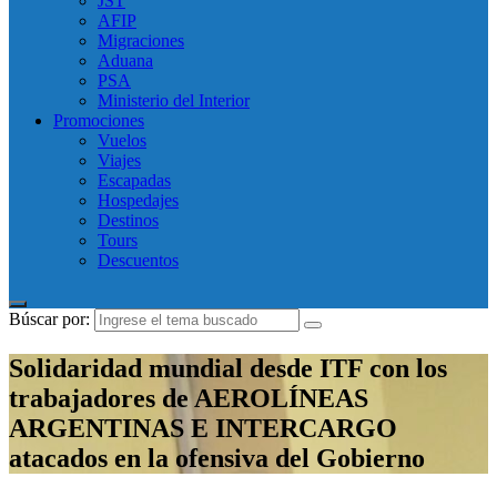
JST
AFIP
Migraciones
Aduana
PSA
Ministerio del Interior
Promociones
Vuelos
Viajes
Escapadas
Hospedajes
Destinos
Tours
Descuentos
Búscar por:
Solidaridad mundial desde ITF con los
trabajadores de AEROLÍNEAS
ARGENTINAS E INTERCARGO
atacados en la ofensiva del Gobierno