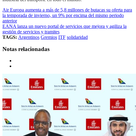
Air Europa aumenta a más de 5,8 millones de butacas su oferta para
la temporada de invierno, un 9% por encima del mismo periodo
anterior
EANA lanza un nuevo portal de servicios que mejora y agiliza la
gestión de servicios y tramites
TAGS:
Argentinos
Gremios
ITF
solidaridad
Notas relacionadas