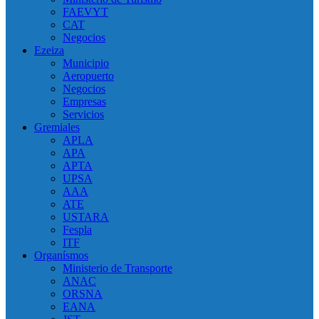
FAEVYT
CAT
Negocios
Ezeiza
Municipio
Aeropuerto
Negocios
Empresas
Servicios
Gremiales
APLA
APA
APTA
UPSA
AAA
ATE
USTARA
Fespla
ITF
Organísmos
Ministerio de Transporte
ANAC
ORSNA
EANA