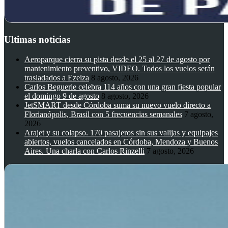
Ultimas noticias
Aeroparque cierra su pista desde el 25 al 27 de agosto por
mantenimiento preventivo, VIDEO. Todos los vuelos serán
trasladados a Ezeiza
8 agosto, 2026
Carlos Beguerie celebra 114 años con una gran fiesta popular
el domingo 9 de agosto
8 agosto, 2026
JetSMART desde Córdoba suma su nuevo vuelo directo a
Florianópolis, Brasil con 5 frecuencias semanales
7 agosto,
2026
Arajet y su colapso. 170 pasajeros sin sus valijas y equipajes
abiertos, vuelos cancelados en Córdoba, Mendoza y Buenos
Aires. Una charla con Carlos Rinzelli
7 agosto, 2026