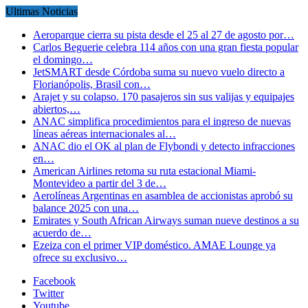
Ultimas Noticias
Aeroparque cierra su pista desde el 25 al 27 de agosto por…
Carlos Beguerie celebra 114 años con una gran fiesta popular
el domingo…
JetSMART desde Córdoba suma su nuevo vuelo directo a
Florianópolis, Brasil con…
Arajet y su colapso. 170 pasajeros sin sus valijas y equipajes
abiertos,…
ANAC simplifica procedimientos para el ingreso de nuevas
líneas aéreas internacionales al…
ANAC dio el OK al plan de Flybondi y detecto infracciones
en…
American Airlines retoma su ruta estacional Miami-
Montevideo a partir del 3 de…
Aerolíneas Argentinas en asamblea de accionistas aprobó su
balance 2025 con una…
Emirates y South African Airways suman nueve destinos a su
acuerdo de…
Ezeiza con el primer VIP doméstico. AMAE Lounge ya
ofrece su exclusivo…
Facebook
Twitter
Youtube