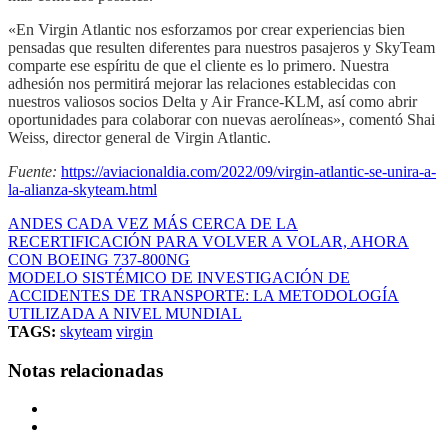
«En Virgin Atlantic nos esforzamos por crear experiencias bien
pensadas que resulten diferentes para nuestros pasajeros y SkyTeam
comparte ese espíritu de que el cliente es lo primero. Nuestra
adhesión nos permitirá mejorar las relaciones establecidas con
nuestros valiosos socios Delta y Air France-KLM, así como abrir
oportunidades para colaborar con nuevas aerolíneas», comentó Shai
Weiss, director general de Virgin Atlantic.
Fuente:
https://aviacionaldia.com/2022/09/virgin-atlantic-se-unira-a-
la-alianza-skyteam.html
ANDES CADA VEZ MÁS CERCA DE LA
RECERTIFICACIÓN PARA VOLVER A VOLAR, AHORA
CON BOEING 737-800NG
MODELO SISTÉMICO DE INVESTIGACIÓN DE
ACCIDENTES DE TRANSPORTE: LA METODOLOGÍA
UTILIZADA A NIVEL MUNDIAL
TAGS:
skyteam
virgin
Notas relacionadas