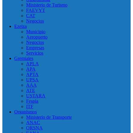
Ministerio de Turismo
FAEVYT
CAT
Negocios
Ezeiza
Municipio
Aeropuerto
Negocios
Empresas
Servicios
Gremiales
APLA
APA
APTA
UPSA
AAA
ATE
USTARA
Fespla
ITF
Organísmos
Ministerio de Transporte
ANAC
ORSNA