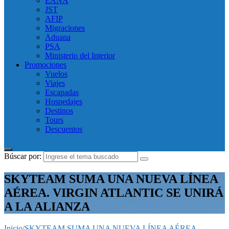
EANA
JST
AFIP
Migraciones
Aduana
PSA
Ministerio del Interior
Promociones
Vuelos
Viajes
Escapadas
Hospedajes
Destinos
Tours
Descuentos
Búscar por:
SKYTEAM SUMA UNA NUEVA LÍNEA
AÉREA. VIRGIN ATLANTIC SE UNIRÁ
A LA ALIANZA
Inicio
/
SKYTEAM SUMA UNA NUEVA LÍNEA AÉREA.