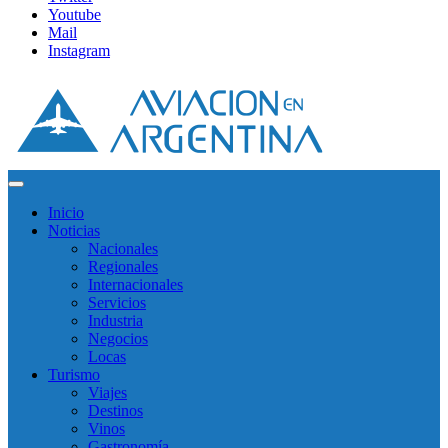
Youtube
Mail
Instagram
Inicio
Noticias
Nacionales
Regionales
Internacionales
Servicios
Industria
Negocios
Locas
Turismo
Viajes
Destinos
Vinos
Gastronomía