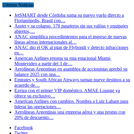
Ultimas Noticias
JetSMART desde Córdoba suma su nuevo vuelo directo a
Florianópolis, Brasil con…
Arajet y su colapso. 170 pasajeros sin sus valijas y equipajes
abiertos,…
ANAC simplifica procedimientos para el ingreso de nuevas
líneas aéreas internacionales al…
ANAC dio el OK al plan de Flybondi y detecto infracciones
en…
American Airlines retoma su ruta estacional Miami-
Montevideo a partir del 3 de…
Aerolíneas Argentinas en asamblea de accionistas aprobó su
balance 2025 con una…
Emirates y South African Airways suman nueve destinos a su
acuerdo de…
Ezeiza con el primer VIP doméstico. AMAE Lounge ya
ofrece su exclusivo…
American Airlines con cambios. Nombra a Luiz Laham para
liderar las operaciones…
Aerolíneas Argentinas una empresa aérea y una promo con
20% de descuento…
Facebook
Twitter