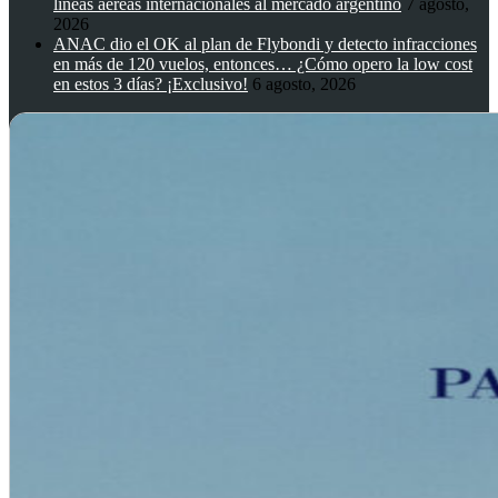
líneas aéreas internacionales al mercado argentino
7 agosto,
2026
ANAC dio el OK al plan de Flybondi y detecto infracciones
en más de 120 vuelos, entonces… ¿Cómo opero la low cost
en estos 3 días? ¡Exclusivo!
6 agosto, 2026