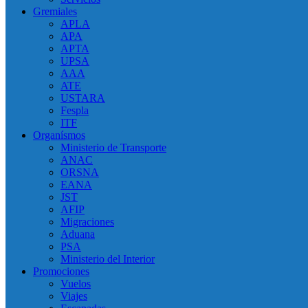
Gremiales
APLA
APA
APTA
UPSA
AAA
ATE
USTARA
Fespla
ITF
Organísmos
Ministerio de Transporte
ANAC
ORSNA
EANA
JST
AFIP
Migraciones
Aduana
PSA
Ministerio del Interior
Promociones
Vuelos
Viajes