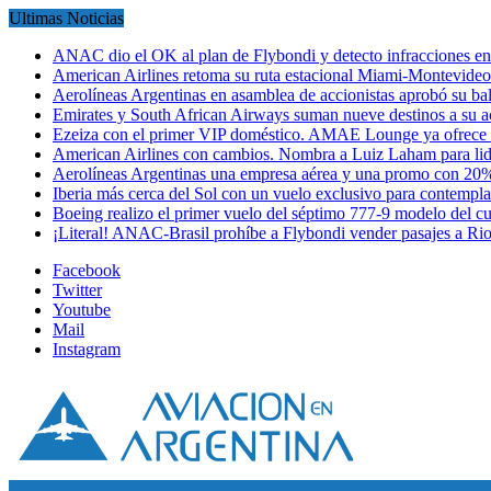
Ultimas Noticias
ANAC dio el OK al plan de Flybondi y detecto infracciones 
American Airlines retoma su ruta estacional Miami-Montevideo 
Aerolíneas Argentinas en asamblea de accionistas aprobó su 
Emirates y South African Airways suman nueve destinos a su
Ezeiza con el primer VIP doméstico. AMAE Lounge ya ofrece
American Airlines con cambios. Nombra a Luiz Laham para lid
Aerolíneas Argentinas una empresa aérea y una promo con 2
Iberia más cerca del Sol con un vuelo exclusivo para contempl
Boeing realizo el primer vuelo del séptimo 777-9 modelo del 
¡Literal! ANAC-Brasil prohíbe a Flybondi vender pasajes a Ri
Facebook
Twitter
Youtube
Mail
Instagram