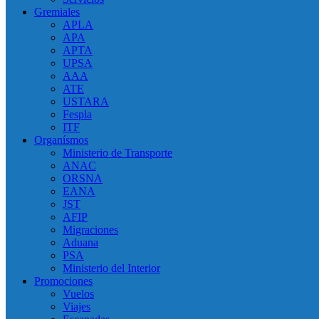
Gremiales
APLA
APA
APTA
UPSA
AAA
ATE
USTARA
Fespla
ITF
Organísmos
Ministerio de Transporte
ANAC
ORSNA
EANA
JST
AFIP
Migraciones
Aduana
PSA
Ministerio del Interior
Promociones
Vuelos
Viajes