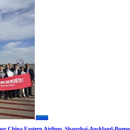
Ezeiza
or China Eastern Airlines, Shanghai-Auckland-Buenos A