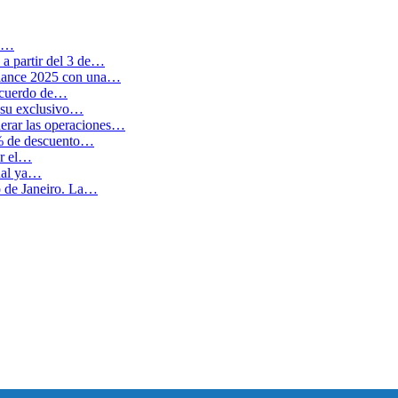
en…
a partir del 3 de…
balance 2025 con una…
 acuerdo de…
 su exclusivo…
erar las operaciones…
0% de descuento…
ar el…
cual ya…
o de Janeiro. La…