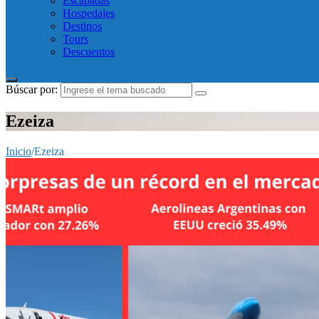
Escapadas
Hospedajes
Destinos
Tours
Descuentos
Búscar por:
Ezeiza
Inicio
/
Ezeiza