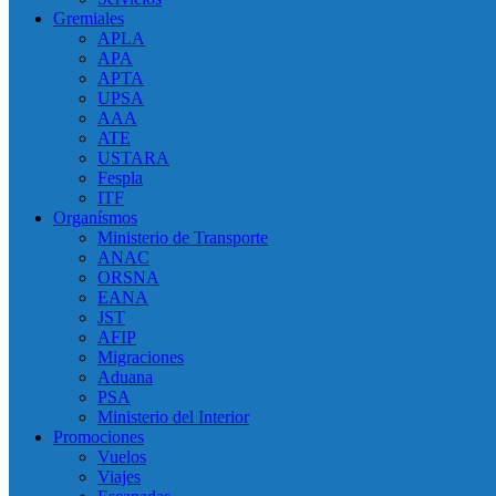
Gremiales
APLA
APA
APTA
UPSA
AAA
ATE
USTARA
Fespla
ITF
Organísmos
Ministerio de Transporte
ANAC
ORSNA
EANA
JST
AFIP
Migraciones
Aduana
PSA
Ministerio del Interior
Promociones
Vuelos
Viajes