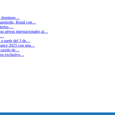
 el domingo…
anópolis, Brasil con…
biertos,…
as aéreas internacionales al…
en…
a partir del 3 de…
balance 2025 con una…
 acuerdo de…
 su exclusivo…