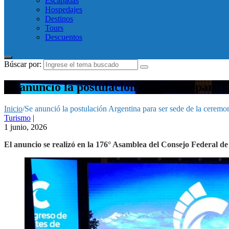
Escapadas
Hospedajes
Destinos
Tours
Descuentos
Búscar por:
Se anunció la postulación Argentina para s
Inicio
/
Se anunció la postulación Argentina para ser sede de la ceremo
Turismo
|
1 junio, 2026
El anuncio se realizó en la 176° Asamblea del Consejo Federal d