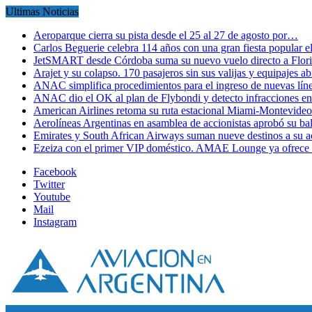
Ultimas Noticias
Aeroparque cierra su pista desde el 25 al 27 de agosto por…
Carlos Beguerie celebra 114 años con una gran fiesta popular
JetSMART desde Córdoba suma su nuevo vuelo directo a Flori
Arajet y su colapso. 170 pasajeros sin sus valijas y equipajes a
ANAC simplifica procedimientos para el ingreso de nuevas líne
ANAC dio el OK al plan de Flybondi y detecto infracciones 
American Airlines retoma su ruta estacional Miami-Montevideo 
Aerolíneas Argentinas en asamblea de accionistas aprobó su 
Emirates y South African Airways suman nueve destinos a su
Ezeiza con el primer VIP doméstico. AMAE Lounge ya ofrece
Facebook
Twitter
Youtube
Mail
Instagram