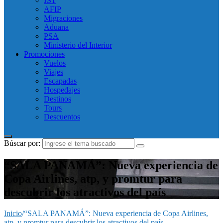
JST
AFIP
Migraciones
Aduana
PSA
Ministerio del Interior
Promociones
Vuelos
Viajes
Escapadas
Hospedajes
Destinos
Tours
Descuentos
Búscar por:
“SALA PANAMÁ”: Nueva experiencia de
Copa Airlines, atp, y promtur para
descubrir los atractivos del país
Inicio
/
“SALA PANAMÁ”: Nueva experiencia de Copa Airlines,
atp, y promtur para descubrir los atractivos del país