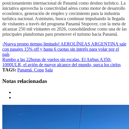
posicionamiento internacional de Panamá como destino turístico. La
iniciativa aprovecha la conectividad aérea como motor de desarrollo
económico, generación de empleo y crecimiento para la industria
turística nacional. Asimismo, busca continuar impulsando la llegada
de visitantes a través del programa Panamá Stopover, con la meta de
alcanzar 250 mil visitantes en 2026, consolidándose como una de las
principales plataformas para promover el turismo hacia Panamá.
¡Nueva promo tiempo limitado! AEROLÍNEAS ARGENTINA sale
con pasajes 15% off y hasta 6 cuotas sin interés para volar por el
país
Rumbo a las 22horas de vuelos sin escalas. El Airbus A350-
1000ULR, el avión de mayor alcance del mundo, surca los cielos
TAGS:
Panamá. Copa
Sala
Notas relacionadas