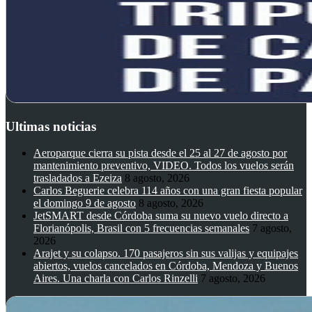
Ultimas noticias
Aeroparque cierra su pista desde el 25 al 27 de agosto por
mantenimiento preventivo, VIDEO. Todos los vuelos serán
trasladados a Ezeiza
8 agosto, 2026
Carlos Beguerie celebra 114 años con una gran fiesta popular
el domingo 9 de agosto
8 agosto, 2026
JetSMART desde Córdoba suma su nuevo vuelo directo a
Florianópolis, Brasil con 5 frecuencias semanales
7 agosto,
2026
Arajet y su colapso. 170 pasajeros sin sus valijas y equipajes
abiertos, vuelos cancelados en Córdoba, Mendoza y Buenos
Aires. Una charla con Carlos Rinzelli
7 agosto, 2026