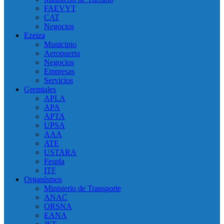
FAEVYT
CAT
Negocios
Ezeiza
Municipio
Aeropuerto
Negocios
Empresas
Servicios
Gremiales
APLA
APA
APTA
UPSA
AAA
ATE
USTARA
Fespla
ITF
Organísmos
Ministerio de Transporte
ANAC
ORSNA
EANA