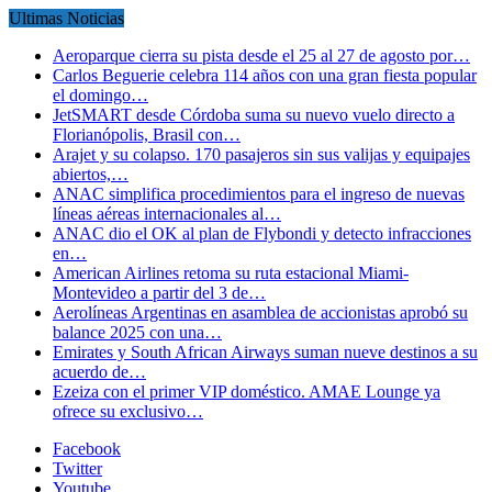
Ultimas Noticias
Aeroparque cierra su pista desde el 25 al 27 de agosto por…
Carlos Beguerie celebra 114 años con una gran fiesta popular
el domingo…
JetSMART desde Córdoba suma su nuevo vuelo directo a
Florianópolis, Brasil con…
Arajet y su colapso. 170 pasajeros sin sus valijas y equipajes
abiertos,…
ANAC simplifica procedimientos para el ingreso de nuevas
líneas aéreas internacionales al…
ANAC dio el OK al plan de Flybondi y detecto infracciones
en…
American Airlines retoma su ruta estacional Miami-
Montevideo a partir del 3 de…
Aerolíneas Argentinas en asamblea de accionistas aprobó su
balance 2025 con una…
Emirates y South African Airways suman nueve destinos a su
acuerdo de…
Ezeiza con el primer VIP doméstico. AMAE Lounge ya
ofrece su exclusivo…
Facebook
Twitter
Youtube