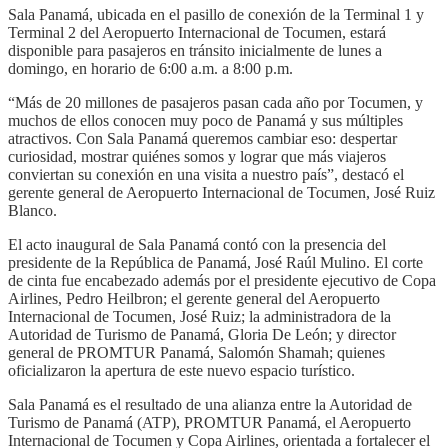
Sala Panamá, ubicada en el pasillo de conexión de la Terminal 1 y
Terminal 2 del Aeropuerto Internacional de Tocumen, estará
disponible para pasajeros en tránsito inicialmente de lunes a
domingo, en horario de 6:00 a.m. a 8:00 p.m.
“Más de 20 millones de pasajeros pasan cada año por Tocumen, y
muchos de ellos conocen muy poco de Panamá y sus múltiples
atractivos. Con Sala Panamá queremos cambiar eso: despertar
curiosidad, mostrar quiénes somos y lograr que más viajeros
conviertan su conexión en una visita a nuestro país”, destacó el
gerente general de Aeropuerto Internacional de Tocumen, José Ruiz
Blanco.
El acto inaugural de Sala Panamá contó con la presencia del
presidente de la República de Panamá, José Raúl Mulino. El corte
de cinta fue encabezado además por el presidente ejecutivo de Copa
Airlines, Pedro Heilbron; el gerente general del Aeropuerto
Internacional de Tocumen, José Ruiz; la administradora de la
Autoridad de Turismo de Panamá, Gloria De León; y director
general de PROMTUR Panamá, Salomón Shamah; quienes
oficializaron la apertura de este nuevo espacio turístico.
Sala Panamá es el resultado de una alianza entre la Autoridad de
Turismo de Panamá (ATP), PROMTUR Panamá, el Aeropuerto
Internacional de Tocumen y Copa Airlines, orientada a fortalecer el