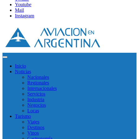
Youtube
Mail
Instagram
Inicio
Noticias
Nacionales
Regionales
Internacionales
Servicios
Industria
Negocios
Locas
Turismo
Viajes
Destinos
Vinos
Gastronomía