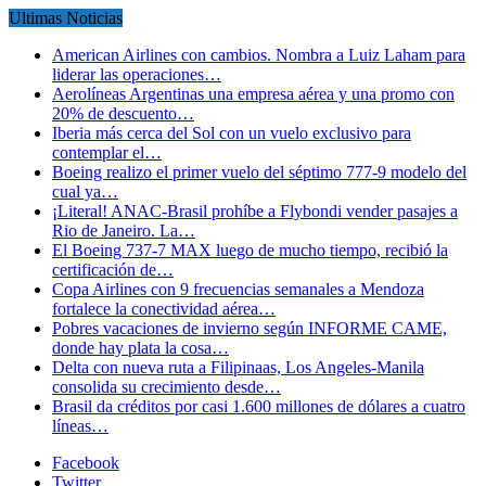
Ultimas Noticias
American Airlines con cambios. Nombra a Luiz Laham para
liderar las operaciones…
Aerolíneas Argentinas una empresa aérea y una promo con
20% de descuento…
Iberia más cerca del Sol con un vuelo exclusivo para
contemplar el…
Boeing realizo el primer vuelo del séptimo 777-9 modelo del
cual ya…
¡Literal! ANAC-Brasil prohíbe a Flybondi vender pasajes a
Rio de Janeiro. La…
El Boeing 737-7 MAX luego de mucho tiempo, recibió la
certificación de…
Copa Airlines con 9 frecuencias semanales a Mendoza
fortalece la conectividad aérea…
Pobres vacaciones de invierno según INFORME CAME,
donde hay plata la cosa…
Delta con nueva ruta a Filipinaas, Los Angeles-Manila
consolida su crecimiento desde…
Brasil da créditos por casi 1.600 millones de dólares a cuatro
líneas…
Facebook
Twitter