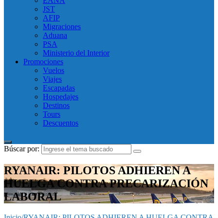
EANA
JST
AFIP
Migraciones
Aduana
PSA
Ministerio del Interior
Promociones
Vuelos
Viajes
Escapadas
Hospedajes
Destinos
Tours
Descuentos
Búscar por:
RYANAIR: PILOTOS ADHIEREN A
HUELGA CONTRA PRECARIZACIÓN
LABORAL
Inicio
/
RYANAIR: PILOTOS ADHIEREN A HUELGA CONTRA