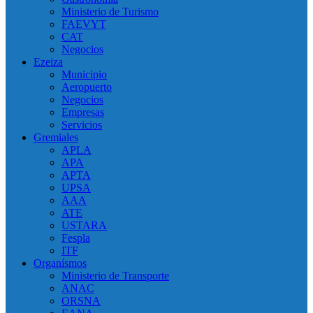
Ministerio de Turismo
FAEVYT
CAT
Negocios
Ezeiza
Municipio
Aeropuerto
Negocios
Empresas
Servicios
Gremiales
APLA
APA
APTA
UPSA
AAA
ATE
USTARA
Fespla
ITF
Organísmos
Ministerio de Transporte
ANAC
ORSNA