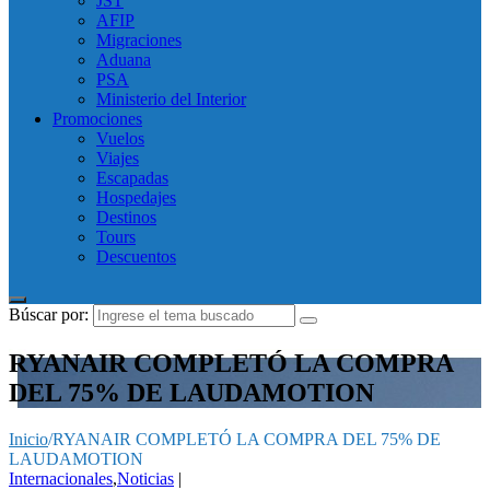
JST
AFIP
Migraciones
Aduana
PSA
Ministerio del Interior
Promociones
Vuelos
Viajes
Escapadas
Hospedajes
Destinos
Tours
Descuentos
Búscar por:
RYANAIR COMPLETÓ LA COMPRA
DEL 75% DE LAUDAMOTION
Inicio
/
RYANAIR COMPLETÓ LA COMPRA DEL 75% DE
LAUDAMOTION
Internacionales
,
Noticias
|