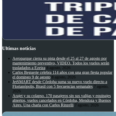
Ultimas noticias
Aeroparque cierra su pista desde el 25 al 27 de agosto por
mantenimiento preventivo, VIDEO. Todos los vuelos serán
trasladados a Ezeiza
8 agosto, 2026
Carlos Beguerie celebra 114 años con una gran fiesta popular
el domingo 9 de agosto
8 agosto, 2026
JetSMART desde Córdoba suma su nuevo vuelo directo a
Florianópolis, Brasil con 5 frecuencias semanales
7 agosto,
2026
Arajet y su colapso. 170 pasajeros sin sus valijas y equipajes
abiertos, vuelos cancelados en Córdoba, Mendoza y Buenos
Aires. Una charla con Carlos Rinzelli
7 agosto, 2026