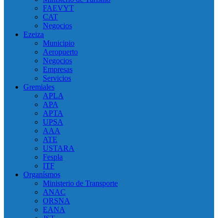
FAEVYT
CAT
Negocios
Ezeiza
Municipio
Aeropuerto
Negocios
Empresas
Servicios
Gremiales
APLA
APA
APTA
UPSA
AAA
ATE
USTARA
Fespla
ITF
Organísmos
Ministerio de Transporte
ANAC
ORSNA
EANA