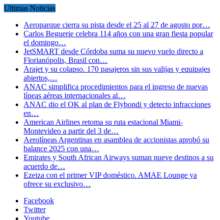
Ultimas Noticias
Aeroparque cierra su pista desde el 25 al 27 de agosto por…
Carlos Beguerie celebra 114 años con una gran fiesta popular
el domingo…
JetSMART desde Córdoba suma su nuevo vuelo directo a
Florianópolis, Brasil con…
Arajet y su colapso. 170 pasajeros sin sus valijas y equipajes
abiertos,…
ANAC simplifica procedimientos para el ingreso de nuevas
líneas aéreas internacionales al…
ANAC dio el OK al plan de Flybondi y detecto infracciones
en…
American Airlines retoma su ruta estacional Miami-
Montevideo a partir del 3 de…
Aerolíneas Argentinas en asamblea de accionistas aprobó su
balance 2025 con una…
Emirates y South African Airways suman nueve destinos a su
acuerdo de…
Ezeiza con el primer VIP doméstico. AMAE Lounge ya
ofrece su exclusivo…
Facebook
Twitter
Youtube