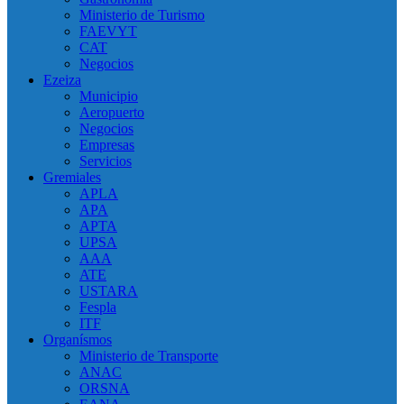
Ministerio de Turismo
FAEVYT
CAT
Negocios
Ezeiza
Municipio
Aeropuerto
Negocios
Empresas
Servicios
Gremiales
APLA
APA
APTA
UPSA
AAA
ATE
USTARA
Fespla
ITF
Organísmos
Ministerio de Transporte
ANAC
ORSNA