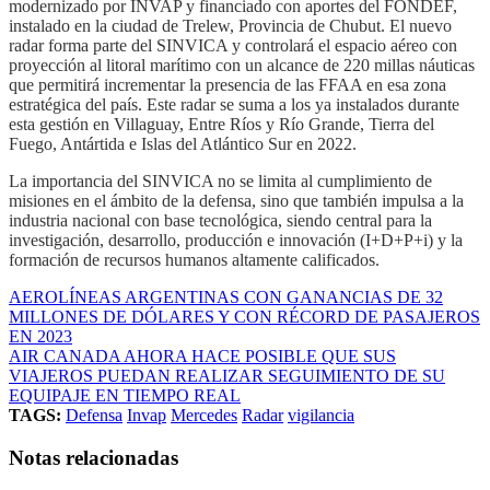
modernizado por INVAP y financiado con aportes del FONDEF,
instalado en la ciudad de Trelew, Provincia de Chubut. El nuevo
radar forma parte del SINVICA y controlará el espacio aéreo con
proyección al litoral marítimo con un alcance de 220 millas náuticas
que permitirá incrementar la presencia de las FFAA en esa zona
estratégica del país. Este radar se suma a los ya instalados durante
esta gestión en Villaguay, Entre Ríos y Río Grande, Tierra del
Fuego, Antártida e Islas del Atlántico Sur en 2022.
La importancia del SINVICA no se limita al cumplimiento de
misiones en el ámbito de la defensa, sino que también impulsa a la
industria nacional con base tecnológica, siendo central para la
investigación, desarrollo, producción e innovación (I+D+P+i) y la
formación de recursos humanos altamente calificados.
AEROLÍNEAS ARGENTINAS CON GANANCIAS DE 32
MILLONES DE DÓLARES Y CON RÉCORD DE PASAJEROS
EN 2023
AIR CANADA AHORA HACE POSIBLE QUE SUS
VIAJEROS PUEDAN REALIZAR SEGUIMIENTO DE SU
EQUIPAJE EN TIEMPO REAL
TAGS:
Defensa
Invap
Mercedes
Radar
vigilancia
Notas relacionadas