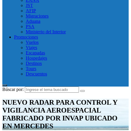
EANA
JST
AFIP
Migraciones
Aduana
PSA
Ministerio del Interior
Promociones
Vuelos
Viajes
Escapadas
Hospedajes
Destinos
Tours
Descuentos
Búscar por:
NUEVO RADAR PARA CONTROL Y
VIGILANCIA AEROESPACIAL
FABRICADO POR INVAP UBICADO
EN MERCEDES