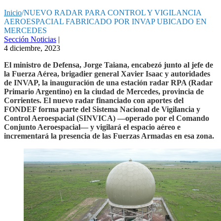
Inicio
/
NUEVO RADAR PARA CONTROL Y VIGILANCIA
AEROESPACIAL FABRICADO POR INVAP UBICADO EN
MERCEDES
Sección Noticias
|
4 diciembre, 2023
El ministro de Defensa, Jorge Taiana, encabezó junto al jefe de
la Fuerza Aérea, brigadier general Xavier Isaac y autoridades
de INVAP, la inauguración de una estación radar RPA (Radar
Primario Argentino) en la ciudad de Mercedes, provincia de
Corrientes. El nuevo radar financiado con aportes del
FONDEF forma parte del Sistema Nacional de Vigilancia y
Control Aeroespacial (SINVICA) —operado por el Comando
Conjunto Aeroespacial— y vigilará el espacio aéreo e
incrementará la presencia de las Fuerzas Armadas en esa zona.