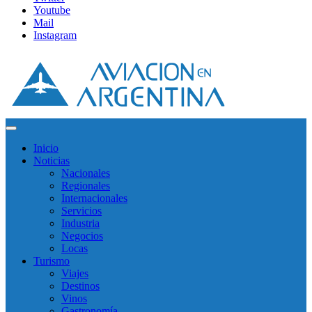
Youtube
Mail
Instagram
Inicio
Noticias
Nacionales
Regionales
Internacionales
Servicios
Industria
Negocios
Locas
Turismo
Viajes
Destinos
Vinos
Gastronomía