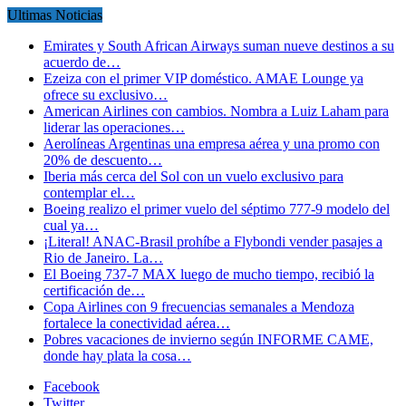
Ultimas Noticias
Emirates y South African Airways suman nueve destinos a su
acuerdo de…
Ezeiza con el primer VIP doméstico. AMAE Lounge ya
ofrece su exclusivo…
American Airlines con cambios. Nombra a Luiz Laham para
liderar las operaciones…
Aerolíneas Argentinas una empresa aérea y una promo con
20% de descuento…
Iberia más cerca del Sol con un vuelo exclusivo para
contemplar el…
Boeing realizo el primer vuelo del séptimo 777-9 modelo del
cual ya…
¡Literal! ANAC-Brasil prohíbe a Flybondi vender pasajes a
Rio de Janeiro. La…
El Boeing 737-7 MAX luego de mucho tiempo, recibió la
certificación de…
Copa Airlines con 9 frecuencias semanales a Mendoza
fortalece la conectividad aérea…
Pobres vacaciones de invierno según INFORME CAME,
donde hay plata la cosa…
Facebook
Twitter