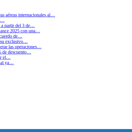
as aéreas internacionales al…
en…
a partir del 3 de…
balance 2025 con una…
 acuerdo de…
 su exclusivo…
erar las operaciones…
0% de descuento…
ar el…
cual ya…