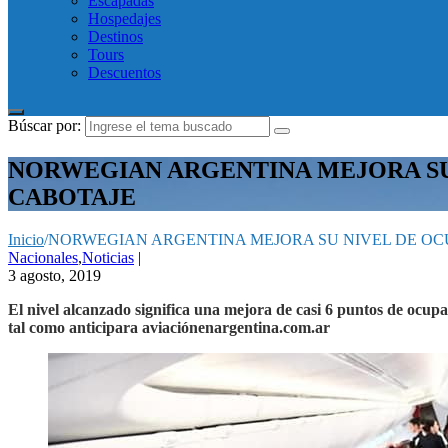
Escapadas
Hospedajes
Destinos
Tours
Descuentos
Búscar por:
NORWEGIAN ARGENTINA MEJORA SU N
CABOTAJE
Inicio
/
NORWEGIAN ARGENTINA MEJORA SU NIVEL DE OCUP
Nacionales
,
Noticias
|
3 agosto, 2019
El nivel alcanzado significa una mejora de casi 6 puntos de ocup
tal como anticipara aviaciónenargentina.com.ar