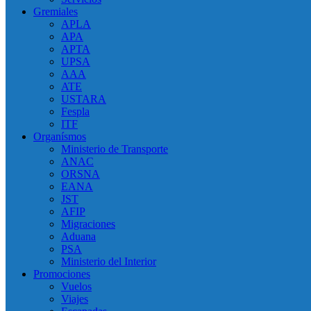
Gremiales
APLA
APA
APTA
UPSA
AAA
ATE
USTARA
Fespla
ITF
Organísmos
Ministerio de Transporte
ANAC
ORSNA
EANA
JST
AFIP
Migraciones
Aduana
PSA
Ministerio del Interior
Promociones
Vuelos
Viajes