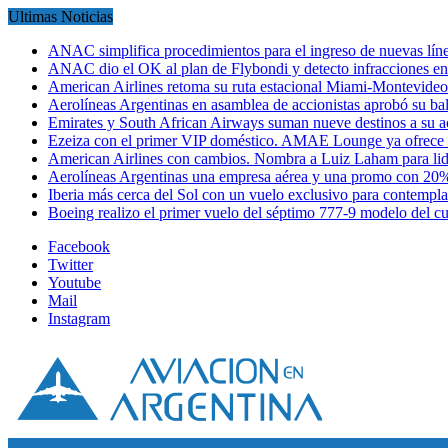
Ultimas Noticias
ANAC simplifica procedimientos para el ingreso de nuevas líne
ANAC dio el OK al plan de Flybondi y detecto infracciones 
American Airlines retoma su ruta estacional Miami-Montevideo 
Aerolíneas Argentinas en asamblea de accionistas aprobó su 
Emirates y South African Airways suman nueve destinos a su
Ezeiza con el primer VIP doméstico. AMAE Lounge ya ofrece
American Airlines con cambios. Nombra a Luiz Laham para lid
Aerolíneas Argentinas una empresa aérea y una promo con 2
Iberia más cerca del Sol con un vuelo exclusivo para contempl
Boeing realizo el primer vuelo del séptimo 777-9 modelo del 
Facebook
Twitter
Youtube
Mail
Instagram